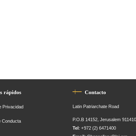
s rápidos
Contacto
Latin Patriarchate Road
e Privacidad
P.O.B 14152, Jerusalem 91141
e Conducta
Tel
: +972 (2) 6471400