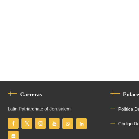
Carreras
Enlace
Latin Patriarchate of Jerusalem
Política D
Código D