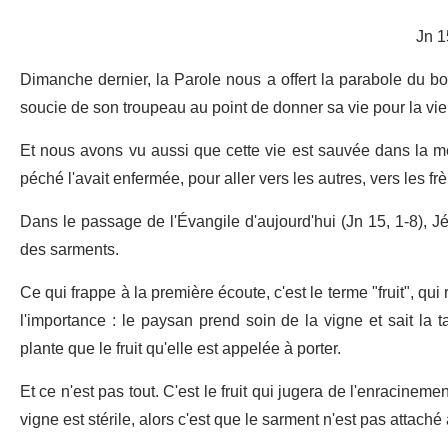
Jn 1
Dimanche dernier, la Parole nous a offert la parabole du bo
soucie de son troupeau au point de donner sa vie pour la vi
Et nous avons vu aussi que cette vie est sauvée dans la mes
péché l'avait enfermée, pour aller vers les autres, vers les f
Dans le passage de l'Évangile d'aujourd'hui (Jn 15, 1-8), Jé
des sarments.
Ce qui frappe à la première écoute, c'est le terme "fruit", qui 
l'importance : le paysan prend soin de la vigne et sait la ta
plante que le fruit qu'elle est appelée à porter.
Et ce n'est pas tout. C'est le fruit qui jugera de l'enracinemen
vigne est stérile, alors c'est que le sarment n'est pas attaché 