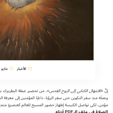
الأخبار
مايو 20, 2026
إنَّ
«الابتهال الكتابي إلى الروح القدس
»، من تحضير غبطة البطريرك بيير
وعملَه منذ سفر التكوين حتى سفر الرؤيا، داعيًا المؤمنين إلى معرفة الروح 
مؤمن، لكي تواصل الكنيسة إظهارَ حضور المسيح للعالم كعنصرةٍ متجدّد
الصلاة في ملف الـPDF أدناه.