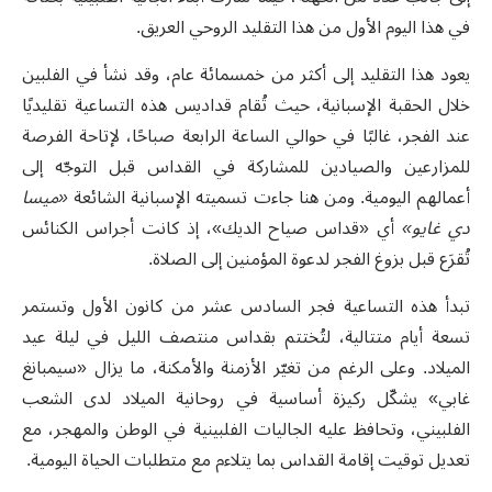
في هذا اليوم الأول من هذا التقليد الروحي العريق.
يعود هذا التقليد إلى أكثر من خمسمائة عام، وقد نشأ في الفلبين
خلال الحقبة الإسبانية، حيث تُقام قداديس هذه التساعية تقليديًا
عند الفجر، غالبًا في حوالي الساعة الرابعة صباحًا، لإتاحة الفرصة
للمزارعين والصيادين للمشاركة في القداس قبل التوجّه إلى
أعمالهم اليومية. ومن هنا جاءت تسميته الإسبانية الشائعة
«ميسا
دي غايو»
أي «قداس صياح الديك»، إذ كانت أجراس الكنائس
تُقرَع قبل بزوغ الفجر لدعوة المؤمنين إلى الصلاة.
تبدأ هذه التساعية فجر السادس عشر من كانون الأول وتستمر
تسعة أيام متتالية، لتُختتم بقداس منتصف الليل في ليلة عيد
الميلاد. وعلى الرغم من تغيّر الأزمنة والأمكنة، ما يزال «سيمبانغ
غابي» يشكّل ركيزة أساسية في روحانية الميلاد لدى الشعب
الفلبيني، وتحافظ عليه الجاليات الفلبينية في الوطن والمهجر، مع
تعديل توقيت إقامة القداس بما يتلاءم مع متطلبات الحياة اليومية.