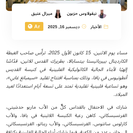
نيقولاوس حزبون
ميرال عتيق
Ar
الأخبار
ديسمبر 16, 2025
مساء يوم الاثنين، 15 كانون الأول 2025، ترأّس صاحب الغبطة
الكاردينال بييرباتيستا بيتسابالا، بطريرك القدس للاتين، قدّاسًا
إلهيًا لأبناء الجالية الكاثوليكية الفلبينية في كنيسة القديس
أنطونيوس في يافا، وذلك بمناسبة افتتاح تقليد
«سيمبانغ غابي»،
وهو تساعية فلبينية تقليدية تمتد على تسعة أيام استعدادًا لعيد
الميلاد.
شارك في الاحتفال بالقداس كلٌّ من الأب ماريو حدشيتي،
الفرنسيسكاني، كاهن رعية الكنيسة اللاتينية في يافا، والأب
كارلوس سانتوس، الفرنسيسكاني، والأب ريناتو، الفرنسيسكاني،
إلى جانب عدد من الكهنة، فيما شارك أبناء الجالية الفلبينية بكثافة