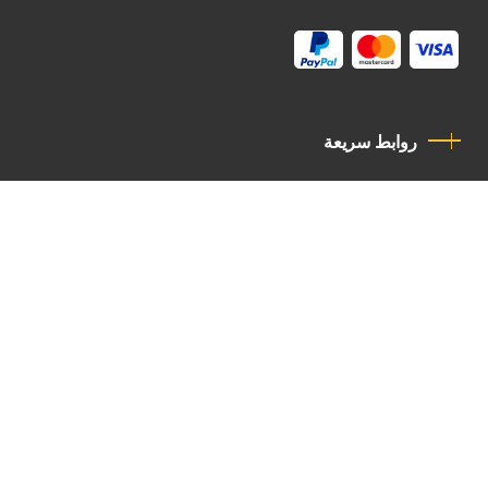
روابط سريعة
سياسة الخصوصية
مدونة قواعد السلوك
اتصل بنا
Latin Patriarchate Road
P.O.B 14152, Jerusalem 9114101
Tel
: +972 (2) 6471400