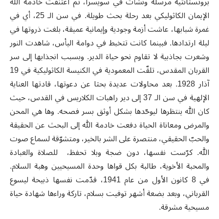
بروتستانتية مرسلة ونشأت في سويسرا، ثم اعتنقت خادمة الله
الإيمان الكاثوليكي بعد رحلة بحث طويلة. في سن الـ 25، أي في
غمرة شبابها، عاشت أزمة وجودية وإيمانية عميقة، بلغت ذروتها في
ليلة ارتدادها. فبينما كانت تتخبط في دوامة اليأس، شاهدت النور
وشعرت بجاذبية لا تقاوم نحو حياة الدير. وبسبب انجذابها إلى سر
القربان المقدس، تلقّت المعمودية في الكنيسة الكاثوليكية في 19
آذار 1928. بعد محاولات عديدة بحثا عن دعوتها، قادتها العناية
الإلهية في سن الـ 37 إلى دير راهبات الكلاريس في القدس، حيث
كان الله ينتظرها ليوحّدها بشكل أوثق بسر فصحه. وها هي المحن
والمرض ومعاناة الحياة دفعت خادمة الله إلى البحث عن الحقيقة
والحبّ الحقيقي، منتصرة على الشر بالخير، ومتشوّقة لسماع صوت
الله. كرّست نفسها، دون ضجة وبلا تحفظ، للصلاة والعبادة
والمحبة الأخوية، طالبة بكل قواها وحدة المسيحيين وهبة السلام.
في 8 كانون الأول من عام 1941، قدّمت نفسها ذبيحة ليسوع
القرباني، وبعد بضعة أشهر توفيت بسلام، تاركة وراءها شهادة حياة
مسيحية مشرقة.