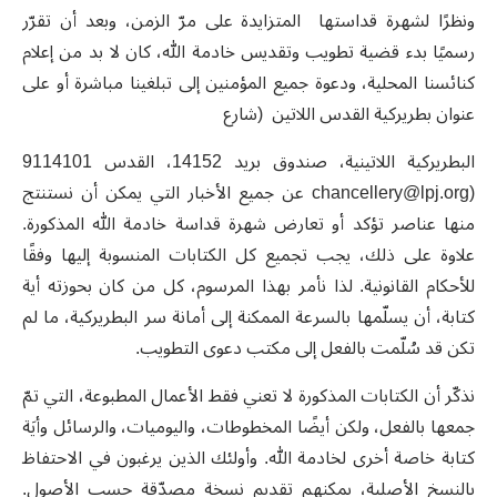
ونظرًا لشهرة قداستها المتزايدة على مرّ الزمن، وبعد أن تقرّر
رسميًا بدء قضية تطويب وتقديس خادمة الله، كان لا بد من إعلام
كنائسنا المحلية، ودعوة جميع المؤمنين إلى تبلغينا مباشرة أو على
عنوان بطريركية القدس اللاتين (شارع
البطريركية اللاتينية، صندوق بريد 14152، القدس 9114101
(
chancellery@lpj.org
عن جميع الأخبار التي يمكن أن نستنتج
منها عناصر تؤكد أو تعارض شهرة قداسة خادمة الله المذكورة.
علاوة على ذلك، يجب تجميع كل الكتابات المنسوبة إليها وفقًا
للأحكام القانونية. لذا نأمر بهذا المرسوم، كل من كان بحوزته أية
كتابة، أن يسلّمها بالسرعة الممكنة إلى أمانة سر البطريركية، ما لم
تكن قد سُلّمت بالفعل إلى مكتب دعوى التطويب.
نذكّر أن الكتابات المذكورة لا تعني فقط الأعمال المطبوعة، التي تمّ
جمعها بالفعل، ولكن أيضًا المخطوطات، واليوميات، والرسائل وأيَة
كتابة خاصة أخرى لخادمة الله. وأولئك الذين يرغبون في الاحتفاظ
بالنسخ الأصلية، يمكنهم تقديم نسخة مصدّقة حسب الأصول.