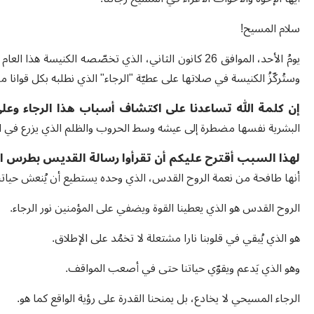
سلام المسيح!
وستُركّزُ الكنيسة في صلاتها على عطيّة "الرجاء" الذي نطلبه بكل قوانا م
إن كلمة الله تساعدنا على اكتشاف أسباب هذا الرجاء وعلى
البشرية نفسها مضطرة إلى عيشه وسط الحروب والظلم الذي يزرع في ال
لهذا السبب أقترح عليكم أن تقرأوا رسالة القديس بطرس ال
أنها طافحة من نعمة الروح القدس، الذي وحده يستطيع أن يُنعش حياتنا 
الروح القدس هو الذي يعطينا القوة ويضفي على المؤمنين نور الرجاء.
هو الذي يُبقي في قلوبنا نارا مشتعلة لا تخمُد على الإطلاق.
وهو الذي يَدعم ويقوّي حياتنا حتى في أصعب المواقف.
الرجاء المسيحي لا يخادع، بل يمنحنا القدرة على رؤية الواقع كما هو.