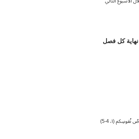
ال الأسبوع التالي
 نهاية كل فصل
نُفوسِكم (١، 4-5)