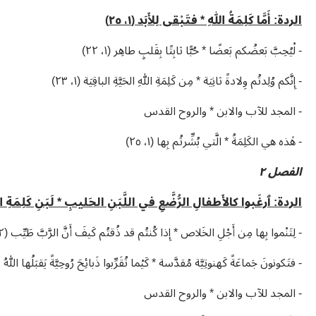
الردة: أَمَّا كَلِمَةُ اللهِ * فتَبْقى لِلأَبَد (١، ٢٥)
- لْيُحِبَّ بَعضُكم بَعضًا * حُبًّا ثابِتًا بِقَلبٍ طاهِر (١، ٢٢)
- إِنَّكم وُلِدتُم وِلادةً ثانِيَة * مِن كَلِمَةِ اللهِ الحَيَّةِ الباقِيَة (١، ٢٣)
- المجد للآب والابن * والروح القدس
- هٰذه هي الكَلِمَةُ * الَّتي بُشِّرتُم بِها (١، ٢٥)
الفصل ٢
الردة: ٱرغَبوا كالأَطفالِ الرُّضَّعِ في اللَّبَنِ الحَليبِ * لَبَنِ كَلِمَةِ الله (
- لِتَنْموا بِها مِن أَجْلِ الخَلاص * إِذا كُنتُم قد ذُقتُم كَيفَ أَنَّ الرَّبَّ طَيِّب (٢، ٣)
- فتَكونونَ جَماعَةً كَهنوتِيَّة مُقدَّسة * كَيْما تُقَرِّبوا ذَبائِحَ رُوحِيَّةً يَقبَلُها اللهُ
- المجد للآب والابن * والروح القدس