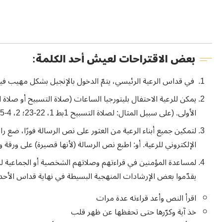
بعض الاقتراحات لعيش أحد الكلمة:
في قداس الرعية الرئيسي، يتمّ الدخول بالإنجيل بشكل مهيب فيو
يمكن للرعية الاحتفال بليتورجيا الساعات (صلاة التسبيح أو صلا
الأولى. (على سبيل المثال: لصلاة التسبيح 1بط 1، 22-23؛ 2، 4-5 – لصلاة الغروب 1بط 3، 8-9؛ 3، 13-16)
لتمكين جميع أبناء الرعية من العثور على نص الرسالة فورًا، ضع راب
الإلكتروني للرعية. أو: اطبع نص الرسالة (لأنها قصيرة) على ورقة 
لمساعدة المؤمنين في قراءتهم وصلاتهم الشخصية أو الجماعية 
يقدّموا بعض الإرشادات المنهجية البسيطة في نهاية قداس 
اقرأ النص وأعد قراءته عدة مرات
خذ آية وكرّرها حتى تحفظها عن ظهر قلب