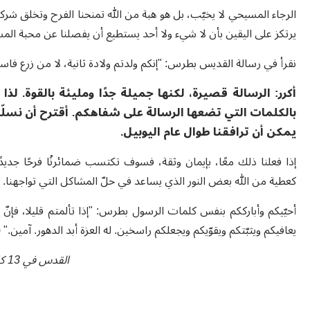
الرجاء المسيحي لا يخيّب، بل هو هبة من الله تمنحنا الفرح وتخلق شركةً
يرتكز على اليقين بأن لا شيء ولا أحد يستطيع أن يفصلنا عن محبة المسي
نقرأ في رسالة القديس بطرس: "إنكم ولدتم ولادة ثانية، لا من زرع فاسد، بل من 
أكرر: الرسالة قصيرة، لكنها جميلة جدًا ومليئة بالقوة. لذا أح
بالكلمات التي تضعها الرسالة على شفاهكم. أقترح أن نسلّط ال
يمكن أن ترافقنا طوال عام اليوبيل.
إذا فعلنا ذلك معًا، بإيمان وثقة، فسوف تكتسب ضمائرنُا فرحًا جدي
كعطية من الله بعض النور الذي يساعد في حلّ المشاكل التي تواجهنا.
أحيّيكم وأبارككم بنفس كلمات الرسول بطرس: "إذا تألمتم قليلا، فإنّ 
يعافيكم ويثبّتكم ويقوّيكم ويجعلكم راسخين. له العزة أبد الدهور. آمين." (1 بط 5، 10-11)
القدس في 13 كانون الثاني 2025