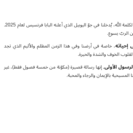
يومُ الأحد، الموافق 26 كانون الثاني، الذي تخصّصه الكنيسة هذا العام لكلمة الله، يُدخلنا في جوّ اليوبيل الذي أعلنه البابا فرنسيس لعام 2025.
ن الربّ يسوع.
 إحيائه
، خاصة في أرضنا وفي هذا الزمن المظلم والأليم الذي تجد
قلوب الخوف والشدة والحيرة.
رسول الأولى.
إنها رسالة قصيرة (مكوّنة من خمسة فصول فقط)، غير
المسيحية بالإيمان والرجاء والمحبة.