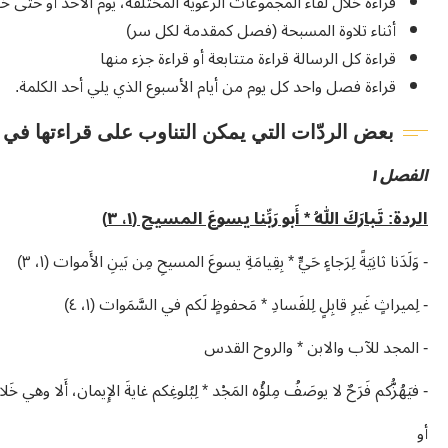
قراءة خلال لقاء المجموعات الرعوية المختلفة، يوم الأحد أو حتى خل
أثناء تلاوة المسبحة (فصل كمقدمة لكل سر)
قراءة كل الرسالة قراءة متتابعة أو قراءة جزء منها
قراءة فصل واحد كل يوم من أيام الأسبوع الذي يلي أحد الكلمة.
بعض الردّات التي يمكن التناوب على قراءتها في
الفصل ١
الردة: تَبارَكَ اللهُ * أَبو رَبِّنا يسوعَ المسيح (١، ٣)
- وَلَدَنا ثانِيَةً لِرَجاءٍ حَيٍّ * بِقِيامَةِ يسوعَ المسيحِ مِن بَينِ الأَموات (١، ٣)
- لِميراثٍ غَيرِ قابِلٍ لِلفَسادِ * مَحفوظٍ لَكم في السَّمَوات (١، ٤)
- المجد للآب والابن * والروح القدس
- فيَهُزُّكم فَرَحٌ لا يوصَفُ مِلؤُه المَجْد * لِبُلوغِكم غايةَ الإِيمان، أَلا وهي خَلاصُ 
أو