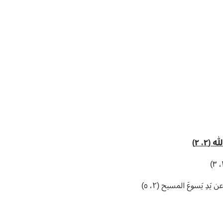
٢، ٢)
 عن يَدِ يَسوعَ المسيح (٢، ٥)