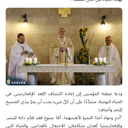
ودعا غبطته المؤمنين إلى إعادة اكتشاف البُعد الإفخارستي في
الحياة اليومية، مشدّدًا على أن كلّ شيء يجب أن يمرّ بيدَي المسيح
ليُثمر وأضاف:
‎"آدم وحواء أخذا الثمرة لأنفسهما، أمّا يسوع فقد قدّم ذاته للبشر.
وللإفخارستيا بُعدان متكاملان: الاحتفال بالقداس، والحياة التي