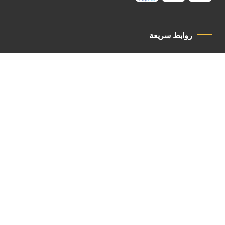
روابط سريعة
سياسة الخصوصية
مدونة قواعد السلوك
اتصل بنا
Latin Patriarchate Road
P.O.B 14152, Jerusalem 9114101
Tel
: +972 (2) 6471400
Email:
Chancellery@lpj.org