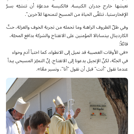
نعيشها خارج جدران الكنيسة. فالكنيسة مدعوّة أن تتشبّه بسرّ
الإفخارستيا، تتلقّى الحياة من المسيح لتمنحها للآخرين".
وفي ظلّ الظروف الراهنة وما تحمله من تجربة الخوف والعزلة، حثّ
الكاردينال بيتسابالا المؤمنين على الانفتاح والشركة بدافع المحبّة،
قائلاً:
«في الأوقات العصيبة قد نميل إلى الانطواء، كما اختبأ آدم وحواء
في الجنّة، لكنّ الإنجيل يدعونا إلى الانفتاح. إنّ التميّز المسيحي يبدأ
عندما نقول "أنت" قبل أن نقول "أنا"، ونسير معًا».