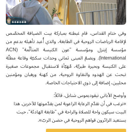
وفي ختام القداس، قام غبطته بمباركة بيت الضيافة المخصّص
لإقامة الرياضات الروحية في الطابغة، والذي أُعيد تأهيله بدعم من
مؤسسة إيتزل ومؤسسة "عون الكنيسة المتألّمة" (ACN
International). ويضمّ المبنى ثماني وحدات سكنيّة وقاعة مطلّة
على الكنيسة وبحيرة طبريّة، مُهيّأة لاستقبال مجموعات صغيرة
تبحث عن الهدوء والنقاوة الروحية، من كهنة ورهبان ومؤمنين
محليين، إضافة إلى ذوي الاحتياجات الخاصة.
وأوضح الأباتي نيقوديموس شنابل، قائلاً:
«نرغب في أن نقدّم الرعاية الراعوية لمن يقدّمونها للآخرين. هذا
البيت سيكون واحة للصلاة والراحة في "طابغة الهادئة"، حيث
يستعيد الزائرون قواهم الروحية في حضن الربّ».