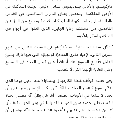
ماركوتسو، والأباتي نيقوديموس شنابل، رئيس الرهبنة البندكتيّة في
الأرض المقدّسة، وبحضور رهبان الديرين البندكتيّين في القدس
والطابغة، إلى جانب كهنة البطريركية اللاتينية وجموع من المؤمنين
القادمين من مختلف رعايا الجليل، الذين التقوا في أجواءٍ من
الصلاة والشكر والأخوّة.
يُشكّل هذا العيد تقليدًا سنويًا يُقام في السبت الثاني من شهر
تشرين الثاني، لإحياء ذكرى المعجزة الإنجيليّة التي فيها بارك يسوع
القليل فأشبع الجموع، علامةً باقيةً على فيض الحياة في المسيح
وعلى العناية الإلهية التي لا تنضب.
‎وفي عظته، توقّف غبطة الكاردينال بيتسابالا عند إنجيل يوحنا الذي
يقدّم يسوع كـ«خبز الحياة»، قائلاً: "أن يكون للإنسان خبز يعني أن
يحيا، لا سيّما في الأوقات الصعبة. أمّا مَن يظنّ أنّه مصدر الحياة
لنفسه، فلن يحصد سوى الموت. لقد رأينا في زمن الحرب كيف أن
كثيرين اعتمدوا على قوّتهم فأنتجوا الدمار، بينما الله يواصل أن
يهب الحياة من خلال ضعفنا".