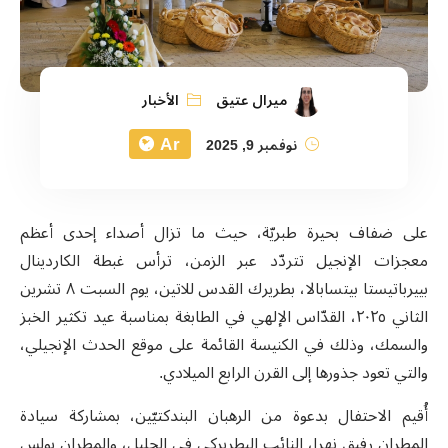
ميرال عتيق
الأخبار
Ar
نوفمبر 9, 2025
على ضفاف بحيرة طبريّة، حيث ما تزال أصداء إحدى أعظم
معجزات الإنجيل تتردّد عبر الزمن، ترأس غبطة الكاردينال
بييرباتيستا بيتسابالا، بطريرك القدس للاتين، يوم السبت ٨ تشرين
الثاني ٢٠٢٥، القدّاس الإلهي في الطابغة بمناسبة عيد تكثير الخبز
والسمك، وذلك في الكنيسة القائمة على موقع الحدث الإنجيلي،
والتي تعود جذورها إلى القرن الرابع الميلادي.
‎أُقيم الاحتفال بدعوة من الرهبان البندكتيّين، بمشاركة سيادة
المطران رفيق نهرا، النائب البطريركي في الجليل، والمطران بولس