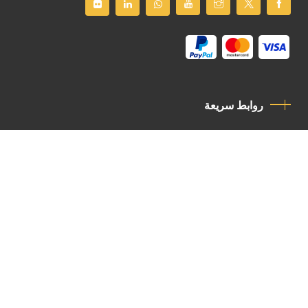
روابط سريعة
سياسة الخصوصية
مدونة قواعد السلوك
اتصل بنا
Latin Patriarchate Road
P.O.B 14152, Jerusalem 9114101
Tel
: +972 (2) 6471400