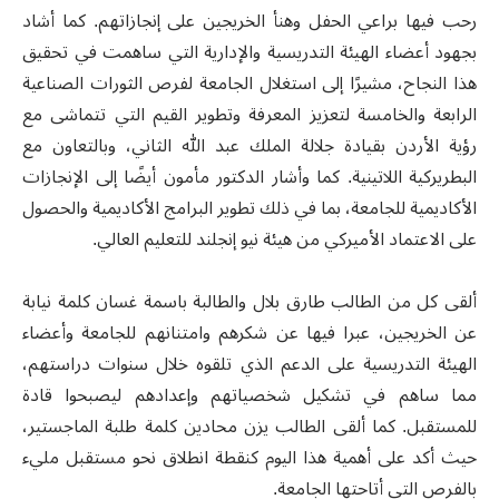
رحب فيها براعي الحفل وهنأ الخريجين على إنجازاتهم. كما أشاد
بجهود أعضاء الهيئة التدريسية والإدارية التي ساهمت في تحقيق
هذا النجاح، مشيرًا إلى استغلال الجامعة لفرص الثورات الصناعية
الرابعة والخامسة لتعزيز المعرفة وتطوير القيم التي تتماشى مع
رؤية الأردن بقيادة جلالة الملك عبد الله الثاني، وبالتعاون مع
البطريركية اللاتينية. كما وأشار الدكتور مأمون أيضًا إلى الإنجازات
الأكاديمية للجامعة، بما في ذلك تطوير البرامج الأكاديمية والحصول
على الاعتماد الأميركي من هيئة نيو إنجلند للتعليم العالي.
ألقى كل من الطالب طارق بلال والطالبة باسمة غسان كلمة نيابة
عن الخريجين، عبرا فيها عن شكرهم وامتنانهم للجامعة وأعضاء
الهيئة التدريسية على الدعم الذي تلقوه خلال سنوات دراستهم،
مما ساهم في تشكيل شخصياتهم وإعدادهم ليصبحوا قادة
للمستقبل. كما ألقى الطالب يزن محادين كلمة طلبة الماجستير،
حيث أكد على أهمية هذا اليوم كنقطة انطلاق نحو مستقبل مليء
بالفرص التي أتاحتها الجامعة.