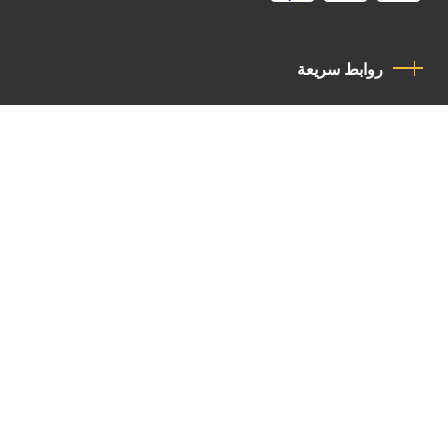
روابط سريعة
سياسة الخصوصية
مدونة قواعد السلوك
اتصل بنا
Latin Patriarchate Road
P.O.B 14152, Jerusalem 9114101
Tel
: +972 (2) 6471400
Email:
Chancellery@lpj.org