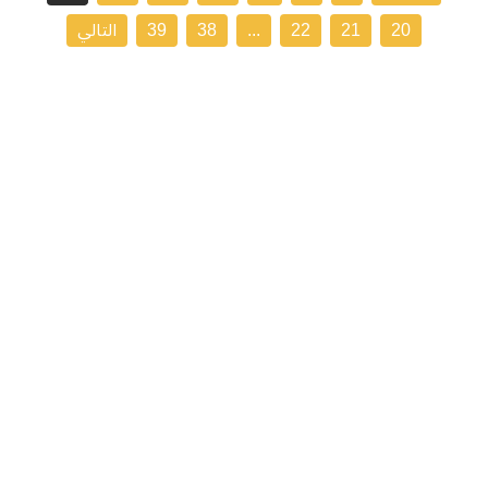
20
21
22
...
38
39
التالي