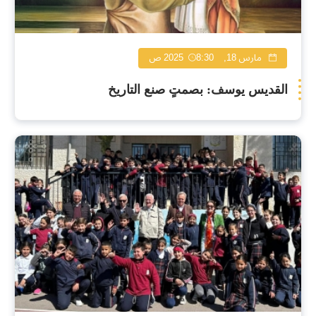
مارس 18, 2025
8:30 ص
القديس يوسف: بصمتٍ صنع التاريخ