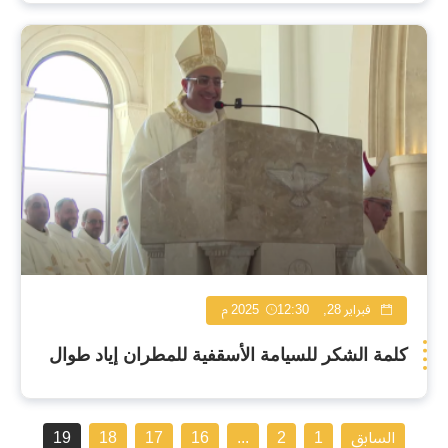
فبراير 28, 2025
12:30 م
كلمة الشكر للسيامة الأسقفية للمطران إياد طوال
السابق
1
2
...
16
17
18
19