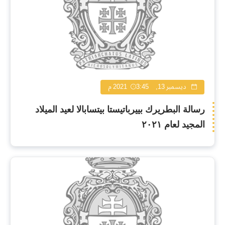
ديسمبر 13, 2021
3:45 م
رسالة البطريرك بييرباتيستا بيتسابالا لعيد الميلاد
المجيد لعام ٢٠٢١