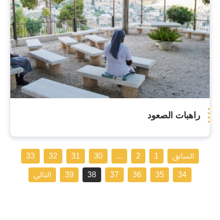
راهبات الصعود
السابق
1
2
...
30
31
32
33
34
35
36
37
38
39
التالي