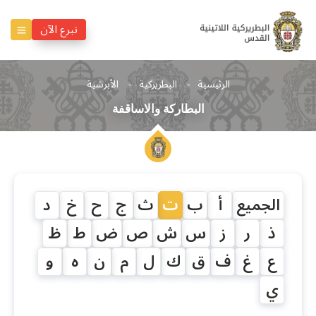
تبرع الآن
الرئيسية
البطريركية
الأبرشية
البطاركة والاساقفة
الجميع
أ
ب
ت
ث
ج
ح
خ
د
ذ
ر
ز
س
ش
ص
ض
ط
ظ
ع
غ
ف
ق
ك
ل
م
ن
ه
و
ي