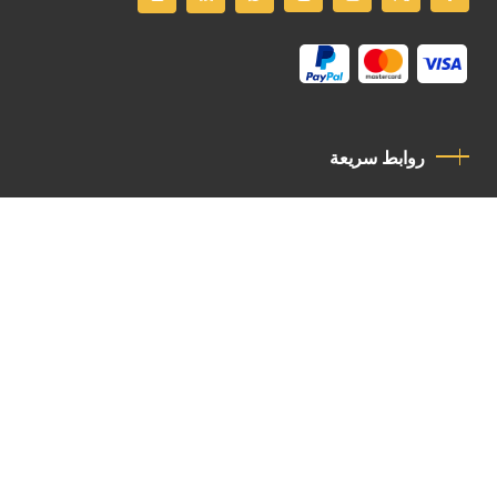
روابط سريعة
سياسة الخصوصية
مدونة قواعد السلوك
اتصل بنا
Latin Patriarchate Road
P.O.B 14152, Jerusalem 9114101
Tel
: +972 (2) 6471400