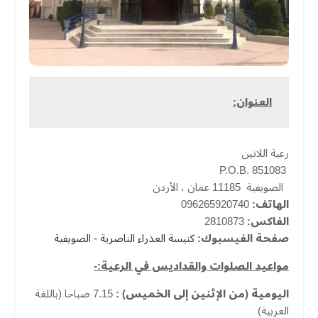
العنوان:
رعية اللاتين
P.O.B. 851083
الصويفية 11185 عمان ، الأردن
الهاتف:
096265920740
الفاكس:
2810873
صفحة الفيسبوك:
كنيسة العذراء الناصرية - الصويفية
مواعيد الصلوات والقداديس في الرعية:-
اليومية (من الإثنين إلى الخميس) :
7.15 صباحا (باللغة
العربية)