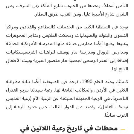
الثامن شمالاً، ويحدها من الجنوب شارع الملكة زين الشرف، ومن
الشرق شارع الأميرة عليا، ومن الغرب طريق المطار.
يوجد في المنطقة الكثير من الخدمات كالمطاعم والفنادق ومراكز
التسوق والبنوك والصيدليات ومحلات الملابس ومتاجر المجوهرات
وغيرها. وفيها أيضًا مدارس حديثة منها المدرسة الأمريكية الحديثة
ومدارس الرويال ومدرسة مار يوسف للراهبات الفرنسيسكانيات
إضافة إلى المقر الرسمي لجمعية مار منصور الخيرية وبيت الأطفال
التابع لها.
كنسيًّا، ومنذ العام 1990، توجد في الصويفية أيضًا بناية مطرانية
اللاتين في الأردن، والمكاتب التابعة لها. رعية سيدتنا مريم العذراء
الناصرية، هي الرعية الجديدة المنبثقة عن الرعية الأم (رعية القديس
يوسف العامل)، وتمتد من الدوار الثالث حتى حدود الرعية إلى
الغرب سابقًا.
محطات في تاريخ رعية اللاتين في