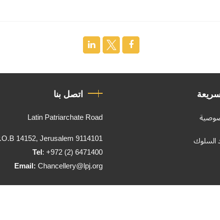
سريعة
اتصل بنا
Latin Patriarchate Road
صوصية
.O.B 14152, Jerusalem 9114101
د السلوك
Tel
: +972 (2) 6471400
Email:
Chancellery@lpj.org