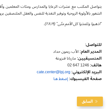
يتواصل المكتب مع عشرات الرعايا والمدارس ومئات المعلمين وآلاف
الشعور بالأولوية الروحية وتوفير التغذية للنفس والعقل الملتصقين برو
"اذهبوا وتلمذوا كل الأمم متّى" (٢٨:١٩).
للتواصل:
المدير العام:
الأب ريمون حداد
المنسيقيين:
ماريانا قنزوعة
هاتف:
1246 647 02
البريد الإلكتروني:
cate.center@lpj.org
صفحة الفيسبوك:
إضغط هنا
السابق