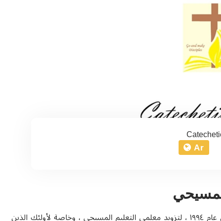
Catecheti
Ar
لمسيحي
تأسس مكتب التعليم المسيحي بمبادرة من البطريركية اللاتينية في عام ١٩٩٤ ، لتزويد معلمي التعليم المسيحي ، وخاصة لأولئك الذين