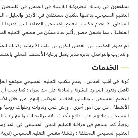
يساهمون في رسالة البطريركية اللاتينية في القدس في فلسطين ، با
التعليم المسيحي. يدعمها مكتبان مستقلان في الأردن والجليل ، اللذ
المناطق. لا يخدم مكتب التعليم المسيحي المعاهد التي تديرها ا
المنطقة ، مما يضمن حصول أكبر عدد ممكن من معلمي التعليم المس
تم تطوير المكتب في القدس ليكون في قلب الأبرشية وكذلك لتمكي
والتدريب والتواصل. يديره مدير يعمل برعاية الأسقف المحلي بالتنسي
الخدمات
كونه في قلب القدس ، يخدم مكتب التعليم المسيحي مجتمع المؤمن
تأهيل وتعزيز الموارد البشرية والمادية على حد سواء ؛ كما يجب أ
التعليم المسيحي ، وبالتالي الطلاب الموكلين إليهم. من خلال ا
الأنشطة ، من بين أمور أخرى ، ورش عمل وندوات وخلوات روحية وزيا
المسيحي وطلابهم على اطلاع بأحدث الاستراتيجيات والمهارات التر
روحياً. كما يساهم في مراقبة التعليم الديني المسيحي في المدارس
التعليم المسيحي المختلفة ؛ وتنشئة معلمي التعليم المسيحي (تربية ، 