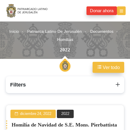
Donar ahora
Inicio
Patriarca Latino De Jerusalén
Documentos
Homilías
2022
Ver todo
2022
Filters
diciembre 24, 2022
2022
Homilía de Navidad de S.E. Mons. Pierbattista