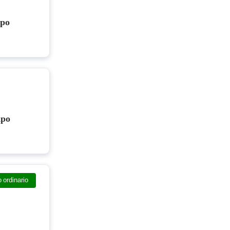
mpo
mpo
 ordinario