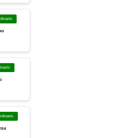
dinario
po
inario
o
rdinario
ima