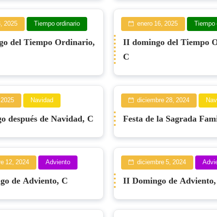
, 2025
Tiempo ordinario
enero 16, 2025
Tiempo 
go del Tiempo Ordinario,
II domingo del Tiempo O
C
 2025
Navidad
diciembre 28, 2024
Nav
o después de Navidad, C
Festa de la Sagrada Fami
e 12, 2024
Adviento
diciembre 5, 2024
Advi
go de Adviento, C
II Domingo de Adviento,