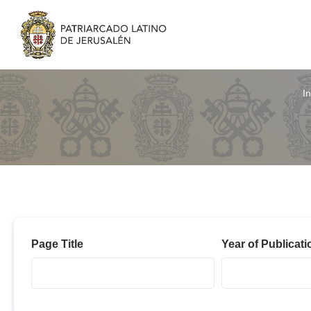
In
Año
Page Title
Year of Publicati
C