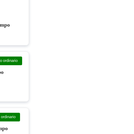
empo
 ordinario
po
ordinario
mpo