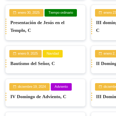
enero 30, 2025
Tiempo ordinario
enero 23
Presentación de Jesús en el
III domin
Templo, C
C
enero 9, 2025
Navidad
enero 2,
Bautismo del Señor, C
II Doming
diciembre 19, 2024
Adviento
diciembr
IV Domingo de Adviento, C
III Domin