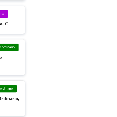
sma
a, C
 ordinario
o
ordinario
rdinario,