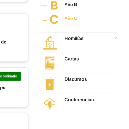
Año B
Año C
Homilías
 de
Cartas
 ordinario
Discursos
mpo
Conferencias