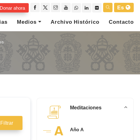
Es
Donar ahora
ias
Medios
Archivo Histórico
Contacto
es
Meditaciones
Filtrar
Año A