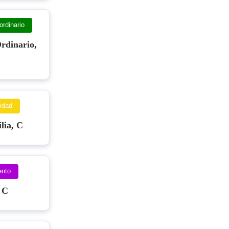
ordinario
rdinario,
idad
lia, C
ento
 C