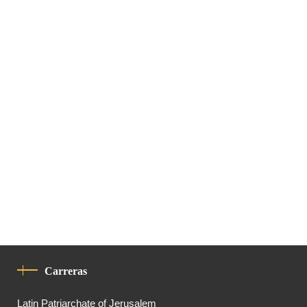
Carreras
Latin Patriarchate of Jerusalem