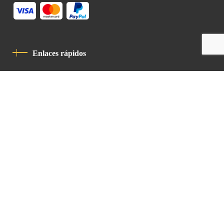
Enlaces rápidos
Política De Privacidad
Código De Conducta
Contacto
Latin Patriarchate Road
P.O.B 14152, Jerusalem 9114101
Tel
: +972 (2) 6471400
Email:
Chancellery@lpj.org