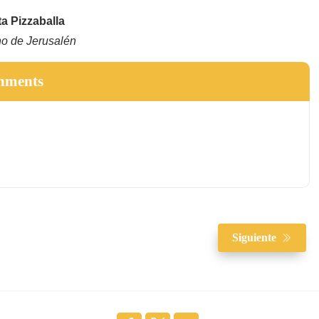
ta Pizzaballa
no de Jerusalén
hments
Siguiente