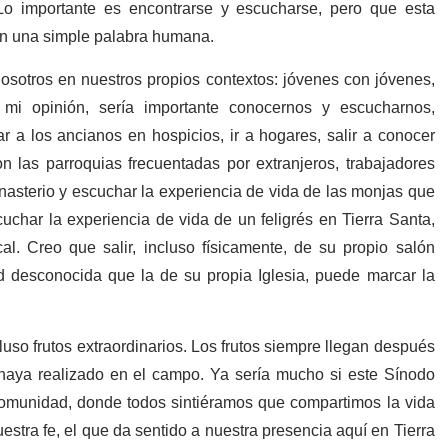
 Lo importante es encontrarse y escucharse, pero que esta
en una simple palabra humana.
sotros en nuestros propios contextos: jóvenes con jóvenes,
En mi opinión, sería importante conocernos y escucharnos,
ar a los ancianos en hospicios, ir a hogares, salir a conocer
 las parroquias frecuentadas por extranjeros, trabajadores
monasterio y escuchar la experiencia de vida de las monjas que
cuchar la experiencia de vida de un feligrés en Tierra Santa,
cal. Creo que salir, incluso físicamente, de su propio salón
ad desconocida que la de su propia Iglesia, puede marcar la
so frutos extraordinarios. Los frutos siempre llegan después
haya realizado en el campo. Ya sería mucho si este Sínodo
omunidad, donde todos sintiéramos que compartimos la vida
stra fe, el que da sentido a nuestra presencia aquí en Tierra