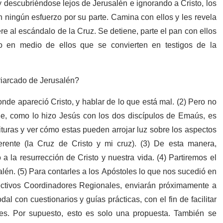
 descubriéndose lejos de Jerusalén e ignorando a Cristo, los
 ningún esfuerzo por su parte. Camina con ellos y les revela
ere al escándalo de la Cruz. Se detiene, parte el pan con ellos
to en medio de ellos que se convierten en testigos de la
riarcado de Jerusalén?
donde apareció Cristo, y hablar de lo que está mal. (2) Pero no
que, como lo hizo Jesús con los dos discípulos de Emaús, es
ituras y ver cómo estas pueden arrojar luz sobre los aspectos
rente (la Cruz de Cristo y mi cruz). (3) De esta manera,
a la resurrección de Cristo y nuestra vida. (4) Partiremos el
alén. (5) Para contarles a los Apóstoles lo que nos sucedió en
ectivos Coordinadores Regionales, enviarán próximamente a
al con cuestionarios y guías prácticas, con el fin de facilitar
les. Por supuesto, esto es solo una propuesta. También se