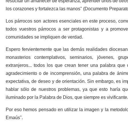
resucitar un amanecer de esperanza, aprender unos de otros 
los corazones y fortalezca las manos" (Documento Preparator
Los párrocos son actores esenciales en este proceso, como 
todos vuestros párrocos a ser protagonistas y a promov
comunidades se impliquen de verdad.
Espero fervientemente que las demás realidades diocesanas
monasterios contemplativos, seminarios, jóvenes, grup
extranjeros... todos los que crean tener una palabra qu
agradecimiento o de incomprensión, una palabra de ánim
expectativa, de deseo y de orientación. Sin embargo, es im
hablar sólo de nuestros problemas, ya que esto haría que
iluminado por la Palabra de Dios, que siempre es vivificante
Por eso hemos pensado en utilizar la imagen y la metodolo
Emaús".