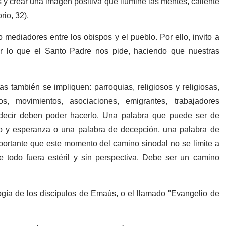
y crear una imagen positiva que ilumine las mentes, caliente
io, 32).
mediadores entre los obispos y el pueblo. Por ello, invito a
er lo que el Santo Padre nos pide, haciendo que nuestras
 también se impliquen: parroquias, religiosos y religiosas,
os, movimientos, asociaciones, emigrantes, trabajadores
e decir deben poder hacerlo. Una palabra que puede ser de
o y esperanza o una palabra de decepción, una palabra de
portante que este momento del camino sinodal no se limite a
 todo fuera estéril y sin perspectiva. Debe ser un camino
.
gía de los discípulos de Emaús, o el llamado "Evangelio de