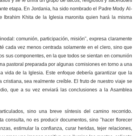
sos y se le unirá un grupo de laicos, religiosos y sacerdotes
tante etapa. En Jordania, ha sido nombrado el Padre Mody Al-
e Ibrahim Khita de la Iglesia maronita quien hará la misma
sinodal: comunión, participación, misión", expresa claramente
esté cada vez menos centrada solamente en el clero, sino que
dos sus componentes, en la que todos se sientan en comunión
na pastoral preparada por algunas comisiones en torno a una
a vida de la Iglesia. Este enfoque debería garantizar que la
 cristiana, sea realmente creíble. El fruto de nuestro viaje se
edio, que a su vez enviará las conclusiones a la Asamblea
iculados, sino una breve síntesis del camino recorrido.
a consulta, no es producir documentos, sino "hacer florecer
nzas, estimular la confianza, curar heridas, tejer relaciones,