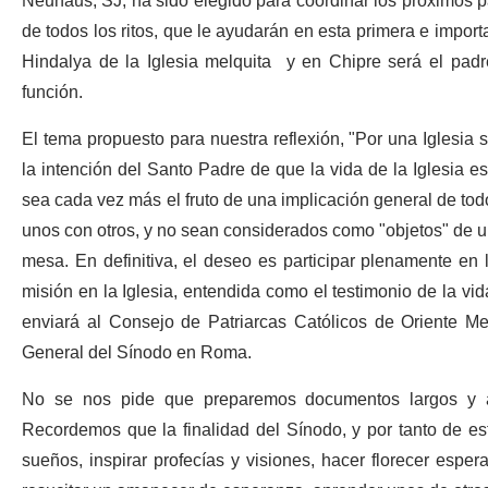
Neuhaus, SJ, ha sido elegido para coordinar los próximos pa
de todos los ritos, que le ayudarán en esta primera e impor
Hindalya de la Iglesia melquita y en Chipre será el padr
función.
El tema propuesto para nuestra reflexión, "Por una Iglesia 
la intención del Santo Padre de que la vida de la Iglesia 
sea cada vez más el fruto de una implicación general de to
unos con otros, y no sean considerados como "objetos" de u
mesa. En definitiva, el deseo es participar plenamente en l
misión en la Iglesia, entendida como el testimonio de la vida
enviará al Consejo de Patriarcas Católicos de Oriente M
General del Sínodo en Roma.
No se nos pide que preparemos documentos largos y art
Recordemos que la finalidad del Sínodo, y por tanto de est
sueños, inspirar profecías y visiones, hacer florecer espera