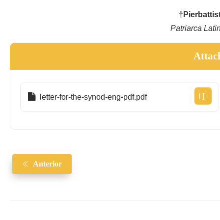
†Pierbattis
Patriarca Lati
Attac
letter-for-the-synod-eng-pdf.pdf
Anterior