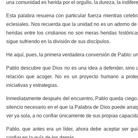
una comunidad es herida por el orgullo, la dureza, la indife
Esta palabra resuena con particular fuerza mientras celebr
eclesiales. Nos recuerda que la unidad no es un adorno de l
heridas entre los cristianos no son meras heridas histórica
sigue sufriendo en la división de sus discípulos.
He aquí, pues, la primera verdadera conversión de Pablo: u
Pablo descubre que Dios no es una idea a defender, sino 
relación que acoger. No es un proyecto humano a proteg
iniciativas y estrategias.
Inmediatamente después del encuentro, Pablo queda ciego. E
silencio necesario en el que la Palabra de Dios puede arraig
ver ya sola, a no confiar únicamente de sus propias capacid
Pablo, que antes era un líder, ahora debe aceptar ser gu
confiar en la guía de los demás.