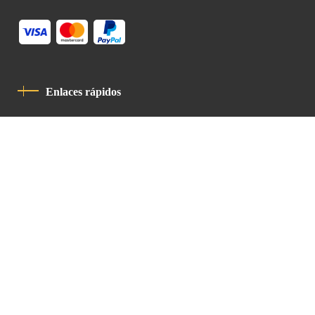
Enlaces rápidos
Política De Privacidad
Código De Conducta
Contacto
Latin Patriarchate Road
P.O.B 14152, Jerusalem 9114101
Tel
: +972 (2) 6471400