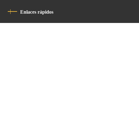
Enlaces rápidos
Política De Privacidad
Código De Conducta
Contacto
Latin Patriarchate Road
P.O.B 14152, Jerusalem 9114101
Tel
: +972 (2) 6471400
Email:
Chancellery@lpj.org
Boletín de noticias