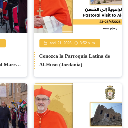
.
abril 21, 2026
3:52 p. m.
Conozca la Parroquia Latina de
al Marcada
Al-Husn (Jordania)
unión y