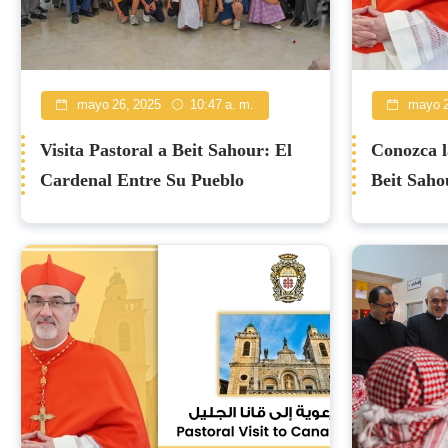
mayo 26, 2025
10:47 a. m.
mayo 2
Visita Pastoral a Beit Sahour: El
Conozca l
Cardenal Entre Su Pueblo
Beit Saho