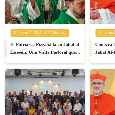
enero 19, 2026
12:56 p. m.
enero 
El Patriarca Pizzaballa en Jabal al-
Conozca l
Hussein: Una Visita Pastoral que
Jabal Al-
Encarna Cercanía y Presencia