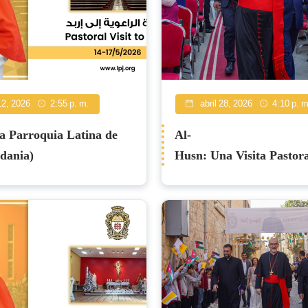
2, 2026
2:55 p. m.
abril 28, 2026
4:10 p. m
a Parroquia Latina de
Al-
rdania)
Husn: Una Visita Pastor
por la Cercanía, la Com
la Fraternidad