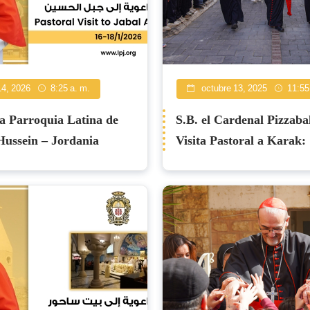
14, 2026
8:25 a. m.
octubre 13, 2025
11:55
a Parroquia Latina de
S.B. el Cardenal Pizzaba
Hussein – Jordania
Visita Pastoral a Karak:
primer deber de un pasto
presente con su rebaño"