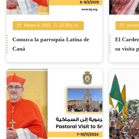
febrero 4, 2025
12:39 p. m.
noviem
Conozca la parroquia Latina de
El Carden
Caná
su visita