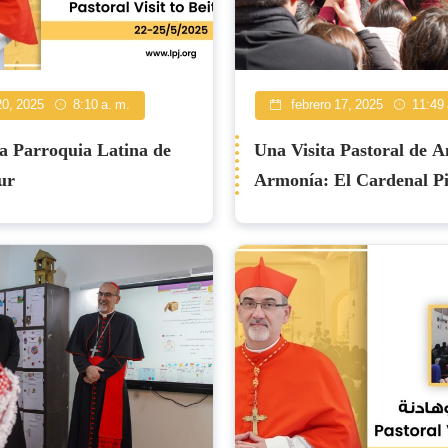
0, 2025
8:10 a. m.
febrero 17, 2025
11:49 
a Parroquia Latina de
Una Visita Pastoral de 
ur
Armonía: El Cardenal Pi
en Zarqa Norte