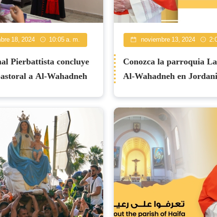
bre 18, 2024
10:05 a. m.
noviembre 13, 2024
2:
al Pierbattista concluye
Conozca la parroquia La
 pastoral a Al-Wahadneh
Al-Wahadneh en Jordan