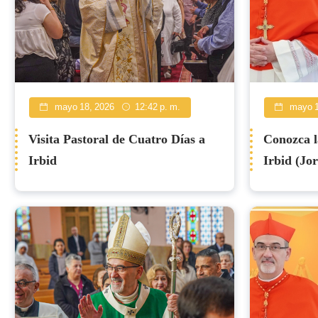
mayo 18, 2026
12:42 p. m.
mayo 1
Visita Pastoral de Cuatro Días a
Conozca l
Irbid
Irbid (Jo