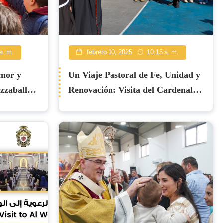
a. m.
febrero 10, 2025
10:15 a. m.
Amor y
Un Viaje Pastoral de Fe, Unidad y
zzaballa
Renovación: Visita del Cardenal
Pizzaballa a Caná de Galilea