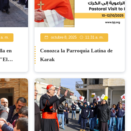
 a. m.
octubre 8, 2025
11:31 a. m.
lla en
Conozca la Parroquia Latina de
 "El
Karak
r es estar