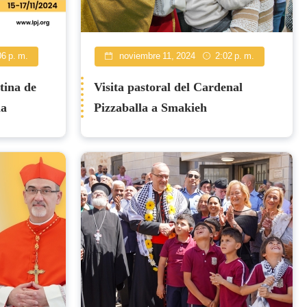
06 p. m.
noviembre 11, 2024
2:02 p. m.
tina de
Visita pastoral del Cardenal
ia
Pizzaballa a Smakieh