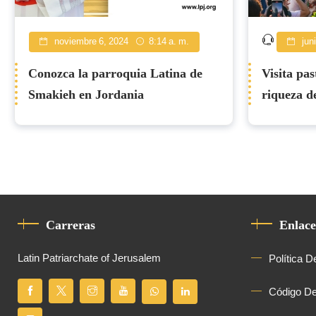
noviembre 6, 2024
8:14 a. m.
jun
Conozca la parroquia Latina de
Visita pas
Smakieh en Jordania
riqueza de
Carreras
Enlace
Latin Patriarchate of Jerusalem
Política D
Código D