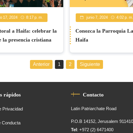
io 17, 2024
8:17 p. m.
junio 7, 2024
4:02 p. m
toral a Haifa: celebrar la
Conozca la Parroquia La
 la presencia cristiana
Haifa
Anterior
1
2
Siguiente
s rápidos
Contacto
Latin Patriarchate Road
e Privacidad
P.O.B 14152, Jerusalem 91141
e Conducta
Tel
: +972 (2) 6471400