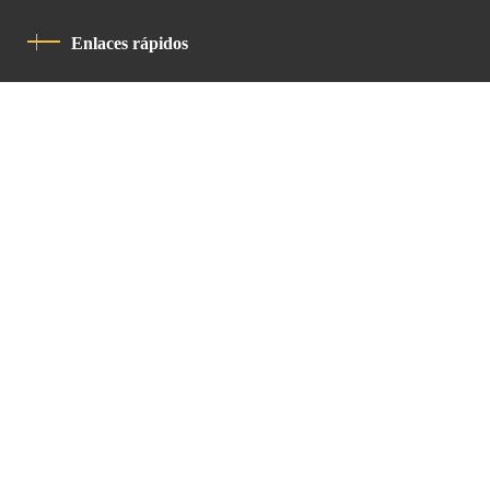
Enlaces rápidos
Política De Privacidad
Código De Conducta
Contacto
Latin Patriarchate Road
P.O.B 14152, Jerusalem 9114101
Tel
: +972 (2) 6471400
Email:
Chancellery@lpj.org
Boletín de noticias