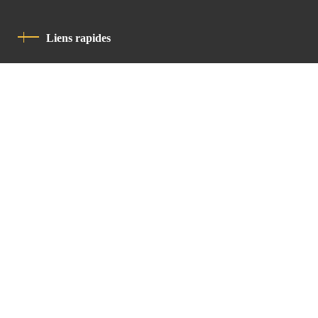
Liens rapides
Politique De Confidentialité
Charte De Comportement
contact
Latin Patriarchate Road
P.O.B 14152, Jerusalem 9114101
Tel
: +972 (2) 6471400
Email:
Chancellery@lpj.org