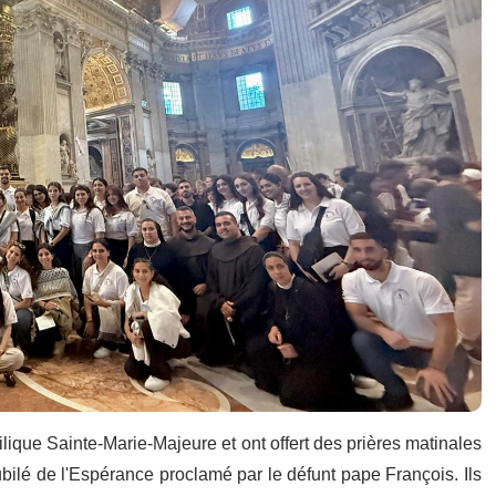
ilique Sainte-Marie-Majeure et ont offert des prières matinales
ilé de l'Espérance proclamé par le défunt pape François. Ils