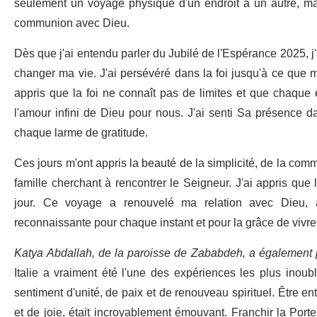
seulement un voyage physique d'un endroit à un autre, m
communion avec Dieu.
Dès que j'ai entendu parler du Jubilé de l'Espérance 2025, j'
changer ma vie. J'ai persévéré dans la foi jusqu'à ce que m
appris que la foi ne connaît pas de limites et que chaque é
l'amour infini de Dieu pour nous. J'ai senti Sa présence
chaque larme de gratitude.
Ces jours m'ont appris la beauté de la simplicité, de la com
famille cherchant à rencontrer le Seigneur. J'ai appris que l
jour. Ce voyage a renouvelé ma relation avec Dieu, a
reconnaissante pour chaque instant et pour la grâce de vivre 
Katya Abdallah, de la paroisse de Zababdeh, a également p
Italie a vraiment été l'une des expériences les plus inoub
sentiment d'unité, de paix et de renouveau spirituel. Être 
et de joie, était incroyablement émouvant. Franchir la Port