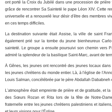
ont porté la Croix du Jubilé dans une procession de prière v
grâce de rencontrer Sa Sainteté le pape Léon XIV. Cette ren
universelle et a renouvelé leur désir d'être des membres v
en ces temps difficiles.
La destination suivante était Assise, la ville de saint Fran
également prié sur la tombe du jeune bienheureux Carlo
sainteté. Le groupe a ensuite poursuivi son chemin vers Pa
admiré la splendeur de la basilique Saint-Marc, avant de te
À Gênes, les jeunes ont rencontré des jeunes locaux dans le
les jeunes chrétiens du monde entier. Là, à l'église de l'Ann
Louis Salman, concélébrée par le père Abdallah Dababneh et
L'atmosphère était empreinte de prière et de gratitude, et 
des Sœurs Rozan et Rita lors de la fête de Notre-Dame
fraternelle entre les jeunes chrétiens palestiniens et italien
et leurs visions pour l'Église.