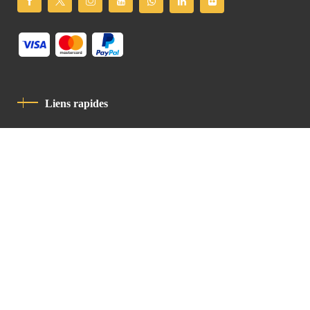
Liens rapides
Politique De Confidentialité
Charte De Comportement
contact
Latin Patriarchate Road
P.O.B 14152, Jerusalem 9114101
Tel
: +972 (2) 6471400