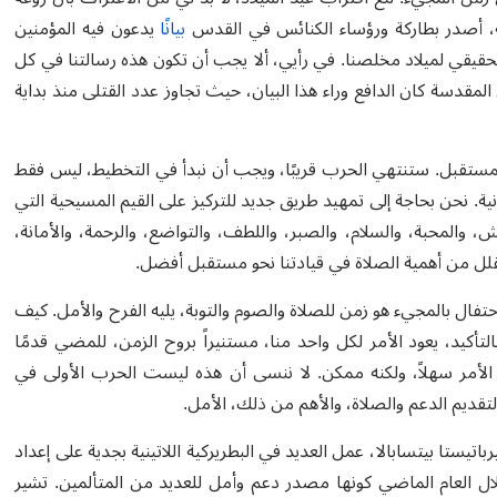
لة، أصدر بطاركة ورؤساء الكنائس في القدس
بيانًا
يدعون فيه المؤمنين
لحقيقي لميلاد مخلصنا. في رأيي، ألا يجب أن تكون هذه رسالتنا في كل
لمقدسة كان الدافع وراء هذا البيان، حيث تجاوز عدد القتلى منذ بداية
المستقبل. ستنتهي الحرب قريبًا، ويجب أن نبدأ في التخطيط، ليس فقط
نسانية. نحن بحاجة إلى تمهيد طريق جديد للتركيز على القيم المسيحية التي
 والمحبة، والسلام، والصبر، واللطف، والتواضع، والرحمة، والأمانة،
ا يقلل من أهمية الصلاة في قيادتنا نحو مستقبل أفضل
.
احتفال بالمجيء هو زمن للصلاة والصوم والتوبة، يليه الفرح والأمل. كيف
تأكيد، يعود الأمر لكل واحد منا، مستنيراً بروح الزمن، للمضي قدمًا
ن الأمر سهلاً، ولكنه ممكن. لا ننسى أن هذه ليست الحرب الأولى في
لتقديم الدعم والصلاة، والأهم من ذلك، الأمل
.
رباتيستا بيتسابالا، عمل العديد في البطريركية اللاتينية بجدية على إعداد
ال العام الماضي كونها مصدر دعم وأمل للعديد من المتألمين. تشير