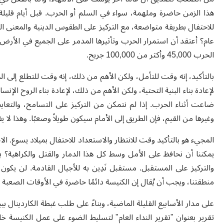
هذا الزمن حاضرة وملهمة، سواء في السلم أو الحرب
.
قبل أيام قلي
للاحتفال بطريقة متواضعة، مع التركيز على الطقوس الدينية والمعنى ا
عام؟ أعتقد أن استمرار الحرب وتأثيرها المدمر على الجميع في الأرض ا
الحرب 45,000 وأكثر من 100,000 جريح
.
بالتأكيد، إنه وقت للتأمل، ولكن الأهم من ذلك، إنه وقت للتطلع إلى 
لإعادة بناء البنية التحتية، ولكن الأهم من ذلك، لإعادة بناء الروح الإ
ضاعت أثناء الحرب. إذا لم نتمكن من التركيز على التسامح، والتعايش،
وغيرها من القيم، فإن الطريق إلى الأمام سيكون طويلاً وصعبًا. وهذا ل
المجيء هو بالتأكيد وقت للانتظار والاستعداد للاحتفال بميلاد يسوع. ال
يمكننا أن نحافظ على الأمل وسط كل هذا الدمار والقتل والكراهية؟ بال
والتركيز على المستقبل. مستقبل نَدِين به للأجيال القادمة. لن يكو
منطقتنا، ويجب أن يُقال إن الكنيسة دائمًا حاضرة في الأوقات الصعبة 
على مدار الأسابيع القليلة الماضية، وبناءً على طلب غبطة الكاردينال بيي
تقرير بعنوان "تقرير
ال
نداء العام" لتسليط الضوء على عمل الكنيسة خل