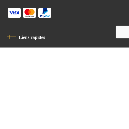
Liens rapides
Politique De Confidentialité
Charte De Comportement
contact
Latin Patriarchate Road
P.O.B 14152, Jerusalem 9114101
Tel
: +972 (2) 6471400