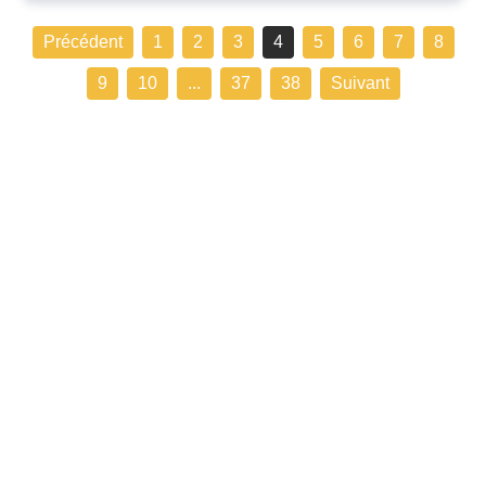
Précédent
1
2
3
4
5
6
7
8
9
10
...
37
38
Suivant