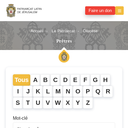
Faire un don
Accueil
Le Patriarcat
Diocèse
Prêtres
Tous
A
B
C
D
E
F
G
H
I
J
K
L
M
N
O
P
Q
R
S
T
U
V
W
X
Y
Z
Mot-clé