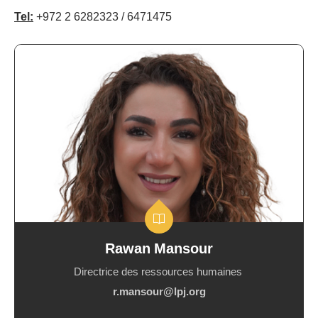
Tel:
+972 2 6282323 / 6471475
Département
des
Ressources
Humaines
Rawan Mansour
Directrice des ressources humaines
r.mansour@lpj.org