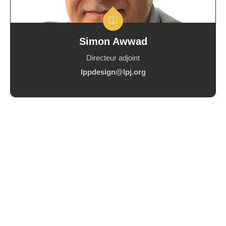
Simon Awwad
Directeur adjoint
lppdesign@lpj.org