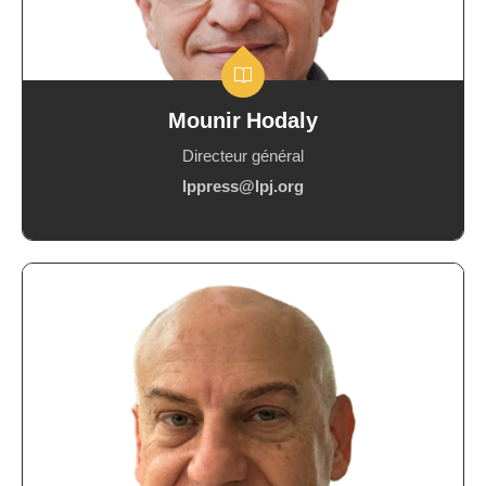
Mounir Hodaly
Directeur général
lppress@lpj.org