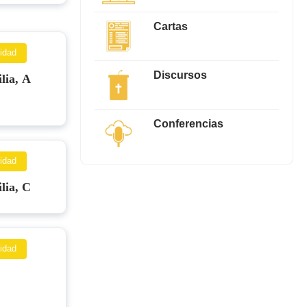
Cartas
idad
Discursos
lia, A
Conferencias
idad
lia, C
idad