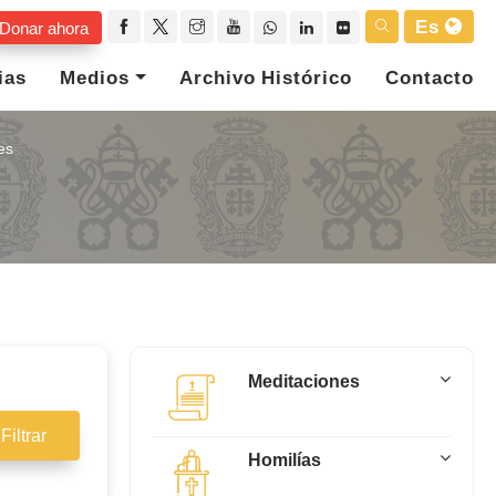
Es
Donar ahora
ias
Medios
Archivo Histórico
Contacto
es
Meditaciones
Filtrar
Homilías