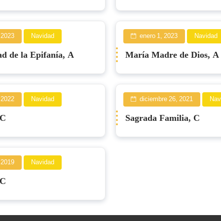
 2023
Navidad
enero 1, 2023
Navidad
d de la Epifanía, A
María Madre de Dios, A
 2022
Navidad
diciembre 26, 2021
Nav
 C
Sagrada Familia, C
 2019
Navidad
 C