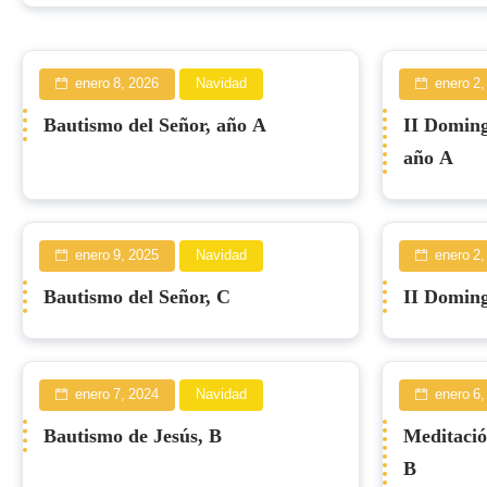
enero 8, 2026
Navidad
enero 2,
Bautismo del Señor, año A
II Doming
año A
enero 9, 2025
Navidad
enero 2,
Bautismo del Señor, C
II Doming
enero 7, 2024
Navidad
enero 6,
Bautismo de Jesús, B
Meditació
B