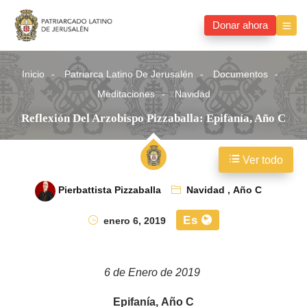
Donar ahora
Inicio
Patriarca Latino De Jerusalén
Documentos
Meditaciones
Navidad
Reflexión Del Arzobispo Pizzaballa: Epifanía, Año C
Ver todo
Pierbattista Pizzaballa
Navidad
,
Año C
Es
enero 6, 2019
6 de Enero de 2019
Epifanía, Año C