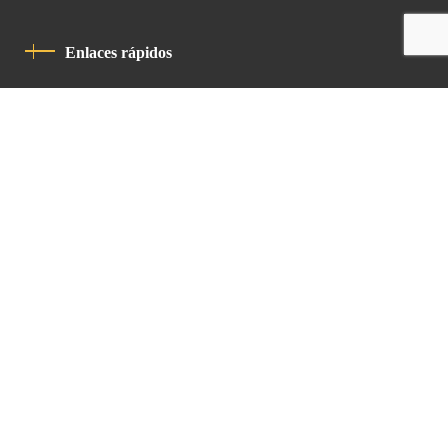
Enlaces rápidos
Política De Privacidad
Código De Conducta
Contacto
Latin Patriarchate Road
P.O.B 14152, Jerusalem 9114101
Tel
: +972 (2) 6471400
Email:
Chancellery@lpj.org