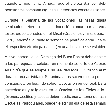
cuando Él nos llama. Al igual que el profeta Samuel, deb
permítanme compartir algunas sugerencias concretas sobre 
Durante la Semana de las Vocaciones, las Misas diaria
seminarios deben incluir una intención común por las voca
textos proporcionados en el Misal (Oraciones y misas para 
1278). Además, durante la semana se podrá celebrar una Ado
el respectivo vicario patriarcal (en una fecha que se establec
A nivel parroquial, el Domingo del Buen Pastor debe destac
a las parroquias a celebrar un momento sencillo de Adoraci
en un día que se adapte a su realidad local, utilizando el m
durante una actividad). Se anima a los sacerdotes a predica
consagrada, en lugar de sobre la vocación en general. Es ac
sacerdotales y religiosas en la Oración de los Fieles a l
jóvenes, acólitos y scouts deben dedicarse al tema de las
Escuelas Parroquiales, pueden elegir un día de esta semana