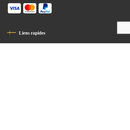
Liens rapides
Politique De Confidentialité
Charte De Comportement
contact
Latin Patriarchate Road
P.O.B 14152, Jerusalem 9114101
Tel
: +972 (2) 6471400
Email:
Chancellery@lpj.org