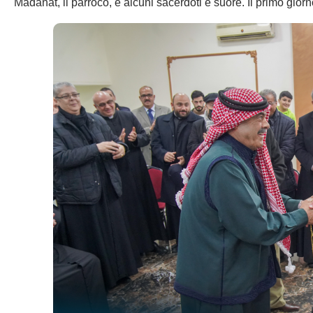
Madanat, il parroco, e alcuni sacerdoti e suore. Il primo giorn