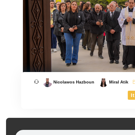
Nicolawos Hazboun
Miral Atik
It