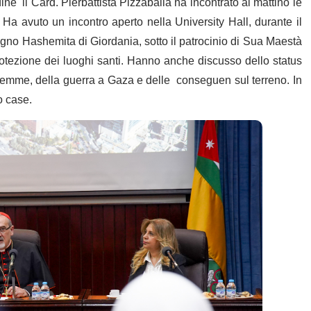
ine il Card. Pierbattista Pizzaballa ha incontrato al mattino le
 Ha avuto un incontro aperto nella University Hall, durante il
Regno Hashemita di Giordania, sotto il patrocinio di Sua Maestà
protezione dei luoghi santi. Hanno anche discusso dello status
salemme, della guerra a Gaza e delle conseguen sul terreno. In
o case.