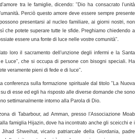
'amore tra le famiglie, dicendo: "Dio ha consacrato l'unità
r l'umanità. Perciò questo amore deve essere sempre presente
ossono presentarsi al nucleo familiare, ai giorni nostri, non
sì che potete superare tutte le sfide. Preghiamo chiedendo a
ossiate essere una fonte di luce nelle vostre comunità".
to loro il sacramento dell'unzione degli infermi e la Santa
e Luce", che si occupa di persone con bisogni speciali. Ha
Siete veramente pieni di fede e di luce".
a conferenza sulla formazione spirituale dal titolo "La Nuova
o su di esse ed egli ha risposto alle diverse domande che sono
ono settimanalmente intorno alla Parola di Dio.
a zona di Tabarbour, ad Amman, presso l'Associazione Moab
alla famiglia Hijazin, dove ha incontrato anche gli sceicchi e i
 Jihad Shweihat, vicario patriarcale della Giordania, padre