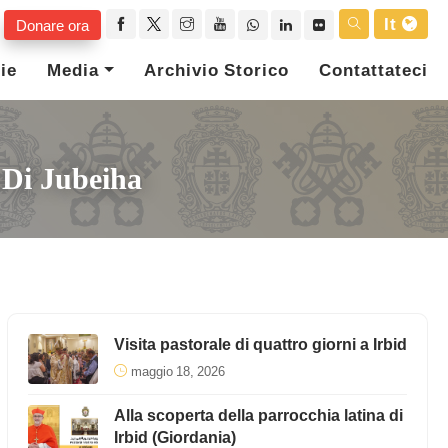
It
Donare ora
ie
Media
Archivio Storico
Contattateci
a Di Jubeiha
Visita pastorale di quattro giorni a Irbid
maggio 18, 2026
Alla scoperta della parrocchia latina di
Irbid (Giordania)