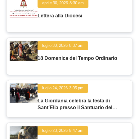
aprile 30, 2026
8:30 am
Lettera alla Diocesi
luglio 30, 2026
8:37 am
18 Domenica del Tempo Ordinario
luglio 24, 2026
3:05 pm
La Giordania celebra la festa di
Sant’Elia presso il Santuario del
Profeta ad Ajloun
luglio 23, 2026
9:47 am