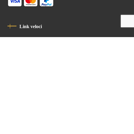
Link veloci
Informativa Sulla Privacy
Codice Di Condotta
Contatto
Latin Patriarchate Road
P.O.B 14152, Jerusalem 9114101
Tel
: +972 (2) 6471400
Email:
Chancellery@lpj.org