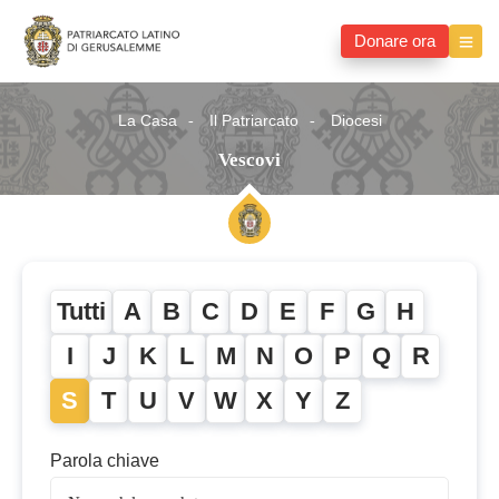
Donare ora
La Casa
Il Patriarcato
Diocesi
Vescovi
Tutti
A
B
C
D
E
F
G
H
I
J
K
L
M
N
O
P
Q
R
S
T
U
V
W
X
Y
Z
Parola chiave