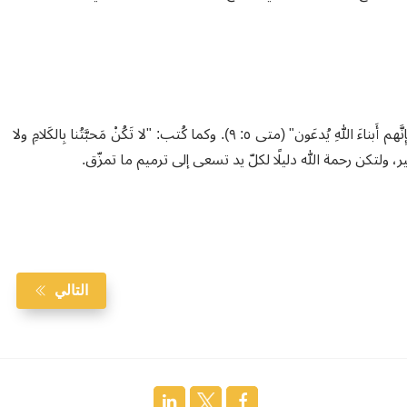
َبناءَ اللهِ يُدعَون" (متى ٥: ٩)
.
وكما كُتب:
"
لا تَكُنْ مَحبَّتُنا بِالكَلامِ
ولا
، ولتكن رحمة الله دليلًا لكلّ يد تسعى إلى ترميم ما تمزّق
.
التالي