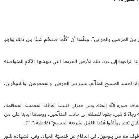
المرضى والحزانى"، وعلّمنا أن "كُلَّما صَنعتُم شَيئًا مِن ذٰلك لِواحِدٍ
نا الراعوية إلى غزة، تلك الأرض الجريحة التي تنهشها الآلام المتواصلة
دّامًا لجسد المسيح المتألّم، نسير بين الجرحى، والمفجوعين، والمُهجَّرين،
 صورة الله الحيّة. وبين جدران كنيسة العائلة المقدسة المحطّمة،
رجاءً لا يلين
.
جثونا للصلاة إلى جانب المتألّمين، ووضعنا أيدينا على من
َعض وأَتِمُّوا هٰكذا العَمَلَ بِشَريعةِ المسيح" (غلاطية ٦: ٢
).
قوف مع من ينوحون، في الدفاع عن قدسيّة الحياة، وفي الشهادة للنور