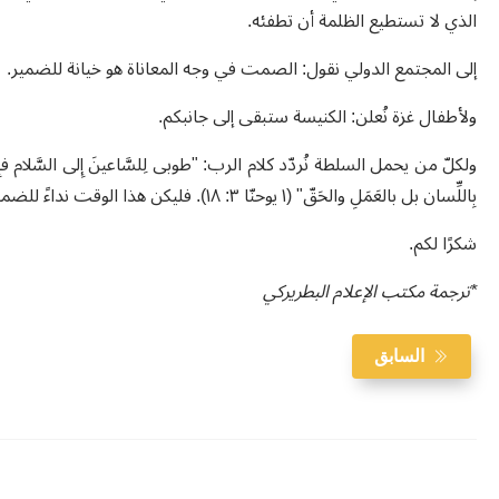
الذي لا تستطيع الظلمة أن تطفئه
.
إلى المجتمع الدولي نقول: الصمت في وجه المعاناة هو خيانة للضمير.
ولأطفال غزة نُعلن: الكنيسة ستبقى إلى جانبكم
.
ولكلّ من يحمل السلطة نُردّد كلام الرب: "طوبى لِلسَّاعينَ إِلى السَّلام فإِنَّهم أ
بِاللِّسان
بل بالعَمَلِ والحَقّ" (١ يوحنّا ٣: ١٨)
.
فليكن هذا الوقت نداءً للضمير
شكرًا لكم
.
*ترجمة مكتب الإعلام البطريركي
السابق