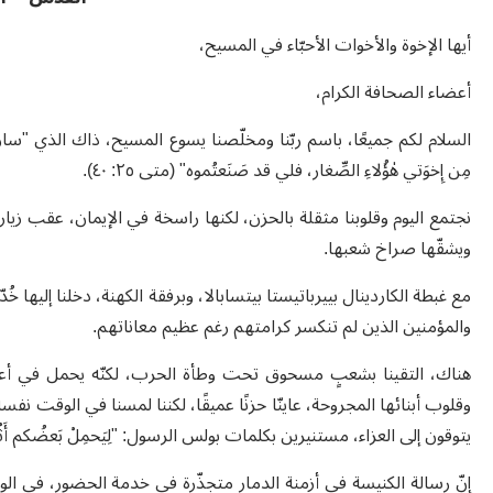
أيها الإخوة والأخوات الأحبّاء في المسيح،
أعضاء الصحافة الكرام،
السلام لكم جميعًا، باسم ربّنا ومخلّصنا يسوع المسيح، ذاك الذي "سار بين 
مِن إِخوَتي هٰؤُلاءِ الصِّغار، فلي قد صَنَعتُموه" (متى ٢٥: ٤٠
).
نجتمع اليوم وقلوبنا مثقلة بالحزن، لكنها راسخة في الإيمان، عقب زيارت
ويشقّها صراخ شعبها
.
مع غبطة الكاردينال بييرباتيستا بيتسابالا، وبرفقة الكهنة، دخلنا إليها خُ
والمؤمنين الذين لم تنكسر كرامتهم رغم عظيم معاناتهم
.
هناك، التقينا بشعبٍ مسحوق تحت وطأة الحرب، لكنّه يحمل في أعماقه
وقلوب أبنائها المجروحة، عاينّا حزنًا عميقًا، لكننا لمسنا في الوقت نفسه 
يتوقون إلى العزاء، مستنيرين بكلمات بولس الرسول: "لِيَحمِلْ بَعضُكم أَثْقالَ ب
إنّ رسالة الكنيسة في أزمنة الدمار متجذّرة في خدمة الحضور، في الو