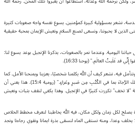
ولكن برحمة الله وعدله، استطاعوا أن يعبروا تلك المحن. رحمة الله
سة، نشعر بمسؤولية كبيرة كمؤمنين. يسوع نفسه واجه صعوبات كثيرة
، حتى الذين لا يحبوننا، ونسعى لصنع السلام ونعيش الإيمان بمحبة حقيقية
حياتنا اليومية. وعندما نمر بالصعوبات، يذكرنا الإنجيل بوعد يسوع لنا:
ِّي قد غَلَبتُ العالَم." (يوحنا 16:33).
تأمل فيه، نشعر كيف أن الله يكلمنا شخصيًا، يعزينا ويمنحنا الأمل. كما
قال بولس الرسول: "فكلُّ ما كُتِبَ مِن قَبلُ، إِنَّما كُتِبَ لِتَعليمِنا لِنَمتَلِكَ الرَّجاءَ بما في الكُتُبِ مِن صَبرٍ وعَزاءٍ." (رومية 15:4). هذا يعني أن
ة "لا تخف" تكررت كثيرًا في الإنجيل. وهذا يكفي لنقف بثبات ونعيش
 يصلح لكل زمان ولكل مكان، فيه الله يخاطبنا لنعرف مخطط الخلاص
 يخلف وعدا، ومنه نستقى الماء لنسقى بذرة ايمانا ونقوي رجاءنا ونجد