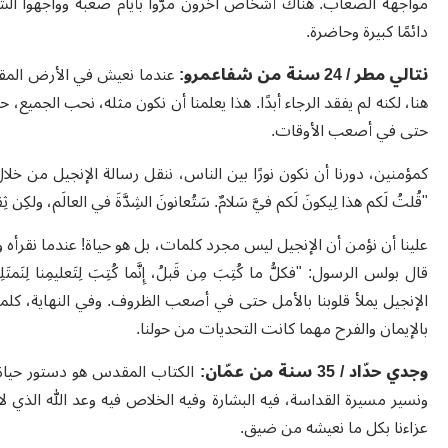
مواجهة الصعاب. هناك أشخاص آخرون مرّوا بأيام صعبة وواجهوا الشر، 
دائمًا كبيرة وحاضرة.
نتالي مطر / 24 سنة من شفاعمرو:
عندما نعيش في الأرض المقد
هنا، لكنه لم يفقد الرجاء أبدًا. هذا يعلمنا أن نكون مثله، نحب الجميع
حتى في أصعب الأوقات.
كمؤمنين، دورنا أن نكون نورًا بين الناس، ننقل رسالة الإنجيل من خلال 
"قُلتُ لَكم هذا لِيكونَ لَكم فيَّ سَلامٌ. سَتُعانونَ الشِدَّةَ في العالَم، ولكِن ثِقوا إِن
علينا أن نؤمن أن الإنجيل ليس مجرد كلمات، بل هو حياة! عندما نقرأه ون
الإنجيل يملأ قلوبنا بالأمل حتى في أصعب الظروف. وفي النهاية، كلم
بالإيمان والفرح مهما كانت التحديات من حولنا.
وجدي حدّاد
/ 35 سنة من عمّان:
الكتاب المقدس هو دستور حياة
ونسير مسيرة القداسة، فيه البشارة وفيه الخلاص فيه وعد الله الذي لا
عزاءنا بكل ما نعيشه من ضيق.