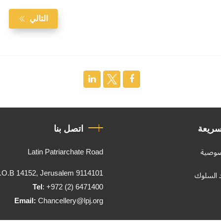
التالي
سريعة
اتصل بنا
Latin Patriarchate Road
صوصية
.O.B 14152, Jerusalem 9114101
د السلوك
Tel
: +972 (2) 6471400
Email:
Chancellery@lpj.org