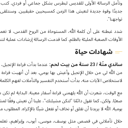
وتأمل الرسالة الأولى للقديس لبطرس بشكل جماعي أو فردي. كتب قائلا
جديدًا وقوة جديدة لنعيش هذا الزمن كمسيحيين حقيقيين. وسنتلقى 
تواجهنا".
شدد غبطته على أن كلمة الله، المستوحاة من الروح القدس، لا تعمق
الأوقات الصعبة المليئة بالظلم. كما قدمت الرسالة إرشادات عملية لتن
شهادات حياة
ساندي منّة / 23 سنة من بيت لحم:
عندما بدأت قراءة الإنجيل،
من الله لي من خلال الإنجيل وأعيش بها يومي. بعد أن أنهيت قراءة ا
لاستخلاص الآيات منه، بدأت أستخدم التفسير والتأملات لفهم الكلمة
مع الوقت، شعرت أن الله يلهمني قراءة أسفار معينة. البداية لم تكن س
صعبًا. ولكن، كما نقول دائمًا "لتكن مشيئتك"، علينا أن نعيش وفقًا ل
يومية. الله لا يريدنا أن نقلق أو نخاف أو نفعل شيئًا بالإكراه. المطلوب من
خلال تأملاتي في قصص مثل يوسف، موسى، أيوب، وإبراهيم، تعلمت ا