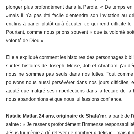
plonger plus profondément dans la Parole. « De temps en temp
»mais il n'a pas été facile d'entendre son invitation au 
enclins à parler plutôt qu'à écouter, ce qui rend difficile le 
Pourtant, comme nous prions souvent « que ta volonté soit f
volonté de Dieu ».
Elle a expliqué comment les histoires des personnages bibliq
sur les histoires de Joseph, Moïse, Job et Abraham, j'ai d
nous ne sommes pas seuls dans nos luttes. Tout comme i
pouvons nous aussi persévérer dans nos jours difficiles
ajouté que malgré ses imperfections dans la lecture de la
nous abandonnions et que nous lui fassions confiance.
Natalie Mattar, 24 ans, originaire de Shafa'mr
, a parlé de 
sainte : « Je ressens profondément l'immense responsabilité 
Jésus lui-même a dû relever de nombreux défis ici, mais il n'