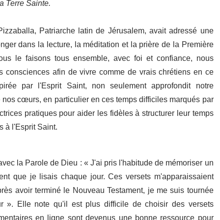
la Terre Sainte.
 Pizzaballa, Patriarche latin de Jérusalem, avait adressé une
nger dans la lecture, la méditation et la prière de la Première
ous le faisons tous ensemble, avec foi et confiance, nous
os consciences afin de vivre comme de vrais chrétiens en ce
irée par l'Esprit Saint, non seulement approfondit notre
nos cœurs, en particulier en ces temps difficiles marqués par
ctrices pratiques pour aider les fidèles à structurer leur temps
à l'Esprit Saint.
avec la Parole de Dieu : « J'ai pris l'habitude de mémoriser un
t que je lisais chaque jour. Ces versets m'apparaissaient
rès avoir terminé le Nouveau Testament, je me suis tournée
». Elle note qu'il est plus difficile de choisir des versets
mmentaires en ligne sont devenus une bonne ressource pour