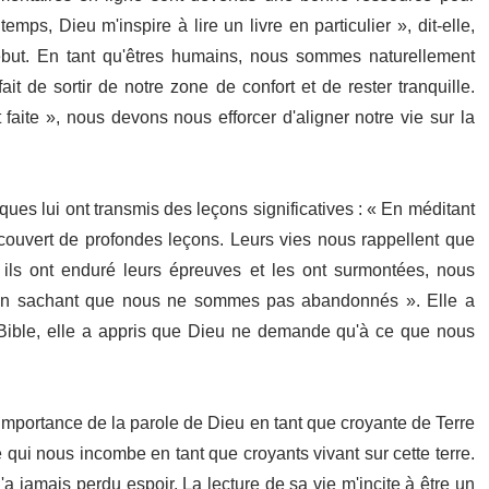
s, Dieu m'inspire à lire un livre en particulier », dit-elle,
début. En tant qu'êtres humains, nous sommes naturellement
fait de sortir de notre zone de confort et de rester tranquille.
aite », nous devons nous efforcer d'aligner notre vie sur la
ues lui ont transmis des leçons significatives : « En méditant
écouvert de profondes leçons. Leurs vies nous rappellent que
ls ont enduré leurs épreuves et les ont surmontées, nous
, en sachant que nous ne sommes pas abandonnés ». Elle a
 Bible, elle a appris que Dieu ne demande qu'à ce que nous
l'importance de la parole de Dieu en tant que croyante de Terre
qui nous incombe en tant que croyants vivant sur cette terre.
a jamais perdu espoir. La lecture de sa vie m'incite à être un