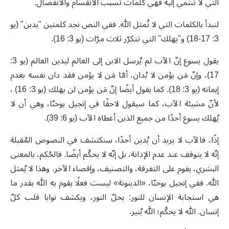
التي لا تنتمي إليه فهي كلمات تسبب الانقسام والانفصال.
لنبدأ بالكلمات التي لا تُمثل الله. ففي النص نجد كلمتين "يدين" (يو
3: 17-18) و"يهلك" التي تتكرّر ثلاث مرّات (يو 3: 16).
يقول يسوع إنّ الآب لم يُرسل الابن إلى العالم ليدين العالم (يو 3:
17)، وإنّ مَن يؤمن لا يُدان، أمّا مَن لا يؤمن فقد دان نفسه بعدم
إيمانه (يو 3: 18). كما يقول أيضًا إنّ مَن يؤمن لن يهلك (يو 3: 16) ،
لأنّ مشيئة الآب، كما سيقول لاحقًا في إنجيل يوحنّا، وهي أن لا
يُهلك يسوع أحدًا من جميع الذين أعطاه الآب (يو 6: 39).
إذًا، فالآب لا يريد أن يُدين أحدًا، سنكتشف في النصوص المُقبلة
إنّه لا يتوقف عند عدم الإدانة، بل إنّه لا يحكُم أيضًا. فالحُكم، بالمعنى
البشري، يقوم على التفرقة، والتصنيف، وإقصاء الآخر. وهذا لا يُمثل
الله. ففي إنجيل يوحنّا، «الدينونة» ليست فعلًا يقوم به الله بقدر ما
هي استجابة الإنسان للنور: يحلّ النور، ويكشف نوايا قلب كلّ
إنسان. الله لا يحكُم؛ الله يُنير.