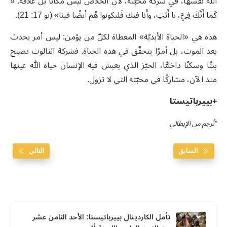
الله نفسها، في شركة محبّته، لأنّ الخلاص ليس مكانًا بل علاقة: «
كَما أَنَّكَ فِيَّ، يا أَبَتِ، وأَنا فيك فَليكونوا هُم أيضًا فينا» (يو 17: 21).
هذه هي «الحياة الأبديّة» المعطاة لكلّ من يؤمن: ليس أمر يحدث
بعد الموت، بل أمرًا يتحقّق في هذه الحياة. فشركة الثالوث تصبح
بيتًا وسكنًا داخليًّا، الحيّز الذي يعيش فيه الإنسان حياة الله عينها
منذ الآن، مشاركًا في محبّته التي لا تزول.
+بييرباتيستا
*تُرجم من الإيطالي
السابق
التالي
تأمل الكاردينال بييرباتيستا: الأحد الثامن عشر