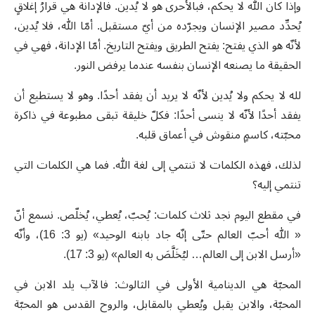
وإذا كان الله لا يحكم، فبالأحرى هو لا يُدين. فالإدانة هي قرارُ إغلاقٍ
يُحدِّد مصير الإنسان ويجرّده من أيّ مستقبل. أمّا الله، فلا يُدين،
لأنّه هو الذي يفتح: يفتح الطريق ويفتح التاريخ. أمّا الإدانة، فهي في
الحقيقة ما يصنعه الإنسان بنفسه عندما يرفض النور.
لله لا يحكم ولا يُدين لأنّه لا يريد أن يفقد أحدًا. وهو لا يستطيع أن
يفقد أحدًا لأنّه لا ينسى أحدًا: فكلّ خليقة تبقى مطبوعة في ذاكرة
محبّته، كاسمٍ منقوش في أعماق قلبه.
لذلك، فهذه الكلمات لا تنتمي إلى لغة الله. فما هي الكلمات التي
تنتمي إليه؟
في مقطع اليوم نجد ثلاث كلمات: يُحبّ، يُعطي، يُخلّص. نسمع أنّ
« الله أحبّ العالم حتّى إنّه جاد بابنه الوحيد» (يو 3: 16)، وأنّه
«أرسل الابن إلى العالم… ليُخَلَّصَ به العالم» (يو 3: 17).
المحبّة هي الدينامية الأولى في الثالوث: فالآب يلد الابن في
المحبّة، والابن يقبل ويُعطي بالمقابل، والروح القدس هو المحبّة