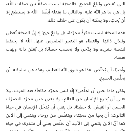
التي تفيض وتبلغ الجميع. فالمحبّة ليست صفةً بين صفات الله،
بل هي ما هو الله عليه، وبالتالي ما يفعله أيضًا. الله لا يستطيع إلا
أن يُحبّ، ولا يمكنه أن يكون على خلاف ذلك.
هذه المحبّة ليست فكرةً مجرّدة، بل واقعٌ حيّ: إذ إنّ المحبّة تُعطي
وتبذل ذاتها. والعطاء هو التعبير الملموس عنها. الله لا يحتفظ
لنفسه بشيء، ولا يدّخر، ولا يحسب حسابًا؛ بل يُعلن ذاته ويهب
نفسه.
وأخيرًا، أن يُخلّص: هذا هو شوق الله العظيم، وهذه هي مشيئته: أن
يخلُص الجميع.
ولكن ماذا يعني أن نخلُص؟ إنّه ليس مجرّد مكافأة بعد الموت، ولا
يعني أن يُنتزع الإنسان من العالم، ولا يعني حتى مجرّد التصرّف
الحسن أو العيش بلا خطيئة. بل يعني أن يُدخَل الإنسان في حياة
الثالوث: أن يحيا من محبّته، ويتنفّس من روحه، وينتمي إلى الابن
كما أنّ الابن ينتمي إلى الآب. أن نخلُص يعني أن نشترك في حياة