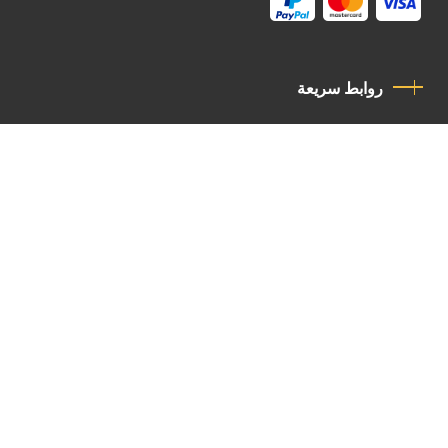
روابط سريعة
سياسة الخصوصية
مدونة قواعد السلوك
اتصل بنا
Latin Patriarchate Road
P.O.B 14152, Jerusalem 9114101
Tel
: +972 (2) 6471400
Email:
Chancellery@lpj.org