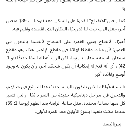
التعبير عن الرغبة في معرفته بعمق، والدخول في سر حياته والثقة
به.
كما ويعني"الانفتاح" القدرة على السكن معه (يوحنا 1، 39): بمعنى
آخر، جعل الرب بيت لنا تدريجيًا، المكان الذي نقصده ونقيم فيه.
أخيرًا، الانفتاح يعني القدرة على السماح لأنفسنا بالتحول في
العمق: لأن هناك مقطعًا نهائيًا في مقطع الإنجيل هذا، وهو مقطع
سمعان. اسمه سمعان بن يونا، لكن الرب أعطاه اسمًا جديدًا (يو 1:
42) ، أي أنه فتح له إمكانية أن يكون شخصًا آخر، وأن يكون له وجود
أوسع وفائدة أكبر .
بالنسبة لأولئك الذين يلتقون بالرب، يحدث هذا التوسّع في حياتهم،
والدخول في مراحل ديناميكية جديدة من النمو دائمًا، والتي تتميز
كل منها بساعة محددة، مثل ساعة الرابعة بعد الظهر (يوحنا 1: 39)
عندما مكث تلميذا يسوع الأولين معه للمرة الأولى.
+ بييرباتيستا