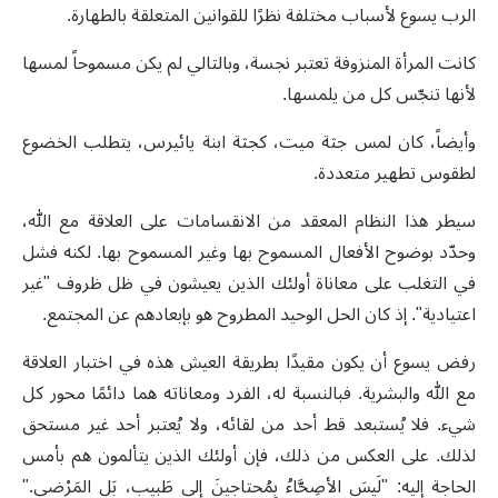
الرب يسوع لأسباب مختلفة نظرًا للقوانين المتعلقة بالطهارة.
كانت المرأة المنزوفة تعتبر نجسة، وبالتالي لم يكن مسموحاً لمسها
لأنها تنجّس كل من يلمسها.
وأيضاً، كان لمس جثة ميت، كجثة ابنة يائيرس، يتطلب الخضوع
لطقوس تطهير متعددة.
سيطر هذا النظام المعقد من الانقسامات على العلاقة مع الله،
وحدّد بوضوح الأفعال المسموح بها وغير المسموح بها. لكنه فشل
في التغلب على معاناة أولئك الذين يعيشون في ظل ظروف "غير
اعتيادية". إذ كان الحل الوحيد المطروح هو بإبعادهم عن المجتمع.
رفض يسوع أن يكون مقيدًا بطريقة العيش هذه في اختبار العلاقة
مع الله والبشرية. فبالنسبة له، الفرد ومعاناته هما دائمًا محور كل
شيء. فلا يُستبعد قط أحد من لقائه، ولا يُعتبر أحد غير مستحق
لذلك. على العكس من ذلك، فإن أولئك الذين يتألمون هم بأمس
الحاجة إليه: "لَيسَ الأصِحَّاءُ بِمُحتاجينَ إِلى طَبيب، بَلِ المَرْضى."