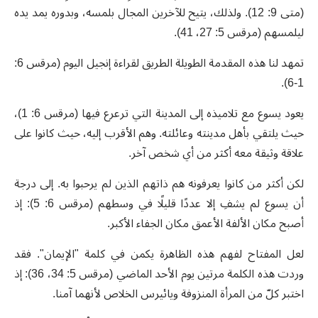
(متى 9: 12). ولذلك، يتيح للآخرين المجال بلمسه، وبدوره يمد يده
ليلمسهم (مرقس 5: 27، 41).
تمهد لنا هذه المقدمة الطويلة الطريق لقراءة إنجيل اليوم (مرقس 6:
1-6).
يعود يسوع مع تلاميذه إلى المدينة التي ترعرع فيها (مرقس 6: 1)،
حيث يلتقي بأهل مدينته وعائلته. وهم الأقرب إليه، حيث كانوا على
علاقة وثيقة معه أكثر من أي شخص آخر.
لكن أكثر من كانوا يعرفونه هم ذاتهم الذين لم يرحبوا به. إلى درجة
أن يسوع لم يشفِ إلا عددًا قليلًا في وسطهم (مرقس 6: 5): إذ
أصبح مكان الألفة الأعمق مكان الجفاء الأكبر.
لعل المفتاح لفهم هذه الظاهرة يكمن في كلمة "الإيمان". فقد
وردت هذه الكلمة مرتين يوم الأحد الماضي (مرقس 5: 34، 36): إذ
اختبر كلّ من المرأة المنزوفة ويائيرس الخلاص لأنهما آمنا.