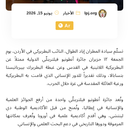
lpj.org
الأخبار
يونيو 15, 2026
Ar
تسلّم سيادة المطران إياد الطوال، النائب البطريركي في الأردن، يوم
الجمعة ١٢ حزيران جائزة أنطونيو فيلترينلّي الدولية ممثلاً عن
البطريركية اللاتينية في القدس وعن غبطة البطريرك بييرباتيستا
بتسابالا، وذلك تقديراً للدور الإنساني الذي قامت به البطريركية
ورعية العائلة المقدسة في غزة خلال الحرب.
وتُعد جائزة أنطونيو فيلترينلّي واحدة من أرفع الجوائز العلمية
والإنسانية في إيطاليا، وتُمنح من قبل الأكاديمية الوطنية دي
لينتشي، وهي أقدم أكاديمية علمية في أوروبا وتُعرف بمكانتها
المرموقة ودورها التاريخي في دعم البحث العلمي والإنساني.