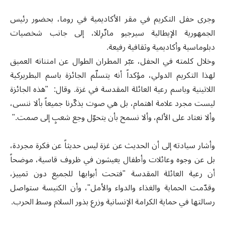
وجرى حفل التكريم في مقر الأكاديمية في روما، بحضور رئيس
الجمهورية الإيطالية سيرجيو ماتّرِللا، إلى جانب شخصيات
دبلوماسية وأكاديمية وثقافية رفيعة.
وخلال كلمته في الحفل، عبّر المطران الطوال عن امتنانه العميق
لهذا التكريم الدولي، مؤكداً أنه يتسلّم الجائزة باسم البطريركية
اللاتينية وباسم رعية العائلة المقدسة في غزة. وقال: "هذه الجائزة
ليست مجرد علامة اهتمام، بل هي صوت يذكّرنا جميعاً بألا ننسى،
وألا نعتاد على الألم، وألا نسمح بأن يتحوّل وجع شعبٍ إلى صمت."
وأشار سيادته إلى أن الحديث عن غزة ليس حديثاً عن فكرة مجردة،
بل عن وجوه وعائلات وأطفال يعيشون في ظروف قاسية، موضحاً
أن رعية العائلة المقدسة "فتحت أبوابها للجميع دون تمييز،
وقدّمت الحماية والغذاء والدواء والأمل"، وأن الكنيسة ستواصل
رسالتها في حماية الكرامة الإنسانية وزرع بذور السلام وسط الحرب.