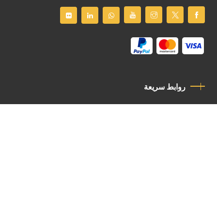
روابط سريعة
سياسة الخصوصية
مدونة قواعد السلوك
اتصل بنا
Latin Patriarchate Road
P.O.B 14152, Jerusalem 9114101