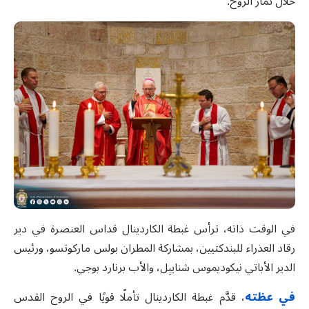
خلال ثمار الروح
.
في الوقت ذاته، ترأس غبطة الكاردينال قداس العنصرة في دير
رقاد العذراء للبندكتيين، بمشاركة المطران بولس ماركوتسو، ورئيس
الدير الأباتي نيكوديموس شنايبِل، والأب برنارد بوجي.
في عظته
، قدَّم غبطة الكاردينال تأملًا قويًا في الروح القدس