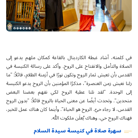
في كلمته، أشاد غبطة الكاردينال بالقاعة كمكان ملهم يدعو إلى
الصلاة والتأمل والانفتاح على الروح. وأكد على رسالة الكنيسة في
القدس بأن تعيش ثمار الروح وتكون نورًا في أزمنة الظلام
،
قائلاً: "ما
زلنا نعيش زمن العنصرة"، مذكرًا المؤمنين بأن الروح يدعو الكنيسة
إلى الوحدة. "لقد نلنا عطية الروح لكي نفهم بعضنا البعض
متحدين". وتحدث أيضًا عن معنى الحياة بالروح قائلاً: "بدون الروح
القدس، لا رجاء حيّ. الروح هو الحياة". وأينما كان هناك عمل للخير،
فهناك الروح حي، وهناك يُعلَن ملكوت الله
.
سهرة صلاة في كنيسة سيدة السلام