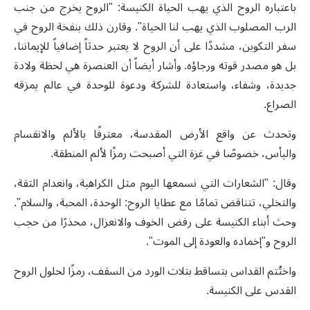
باعتباره الروح الذي يهب الحياة الكنيسة
:
"الروح يخرج من جنب
الرب المصلوب الذي يهب لنا الحياة". وقارن ذلك بنفخة الروح في
سفر التكوين، مشددًا على أن الروح لا يعتبر حدثاً إضافياً للإيماننا،
بل هو مصدر قوته ورجاؤه. وأشار أيضاً أن العنصرة هي لحظة ولادة
جديدة، وشفاء، واستعادة للشركة ودعوة للوحدة في عالم يمزقه
الصراع
.
وتحدث عن واقع الأرض المقدسة، معترفًا بالألم والانقسام
واليأس، خصوصًا في غزة التي أصبحت رمزًا لألم المنطقة.
وقال: "الشعارات التي نسمعها اليوم مثل الكراهية، وانعدام الثقة،
والتخلي
،
تتناقض تمامًا مع عطايا الروح: الوحدة، المحبة، والسلام".
وحث أبناء الكنيسة على رفض الخوف والانعزال، محذرًا من حجب
الروح و"إخماده والعودة إلى الموت".
واختُتم القداس بتساقط بتلات الورد من السقف، رمزًا لحلول الروح
القدس على الكنيسة
.