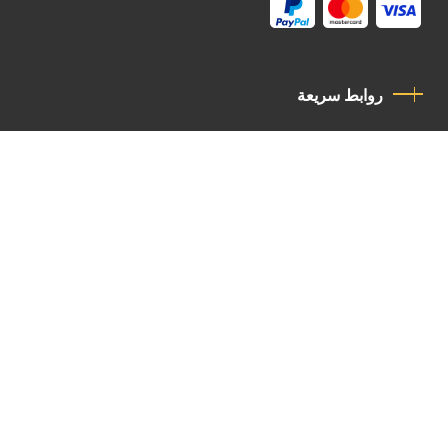
روابط سريعة
سياسة الخصوصية
مدونة قواعد السلوك
اتصل بنا
Latin Patriarchate Road
P.O.B 14152, Jerusalem 9114101
Tel
: +972 (2) 6471400
Email:
Chancellery@lpj.org