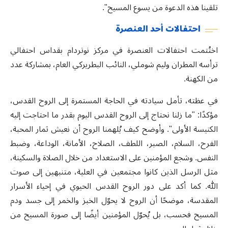
تلقينا هذه الدعوة من يسوع المسيح
".
احتفالات أحد العنصرة
اختُتمت احتفالات العنصرة في مركز نوتردام بقداس احتفالي
ترأسه المطران وليم شوملي، النائب البطريركي العام، بمشاركة عدد
من الكهنة.
في عظته، تأمل سيادته في الحاجة المستمرة إلى الروح القدس،
مؤكدًا: "ما زلنا نحتاج إلى الروح القدس اليوم بقدر ما احتاجت إليه
الكنيسة الأولى". وأوضح كيف يُلهمنا الروح أن نعيش ثمار المحبة،
الفرح، السلام، الصبر، اللطف، الصلاح، الأمانة، الوداعة، وضبط
النفس. وشجع المؤمنين على الاستعداد من خلال الصلاة والسكينة،
مثل الرسل الذين كانوا مجتمعين في العلية، متنبهين إلى صوت
الله. كما أكد على دور الروح القدس الحيوي في إحياء الأسرار
المقدسة، موضحًا أن الروح لا يحوّل الخبز والخمر إلى جسد ودم
المسيح فحسب، بل يُحوّل المؤمنين أيضًا إلى صورة المسيح من