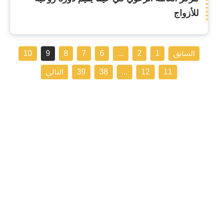
للأزواج
السابق
1
2
...
6
7
8
9
10
11
12
...
38
39
التالي