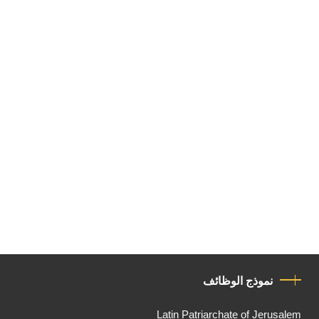
نموذج الوظائف
Latin Patriarchate of Jerusalem