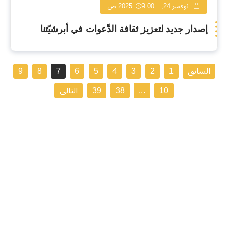
نوفمبر 24, 2025
9:00 ص
إصدار جديد لتعزيز ثقافة الدَّعوات في أبرشيّتنا
السابق
1
2
3
4
5
6
7
8
9
10
...
38
39
التالي