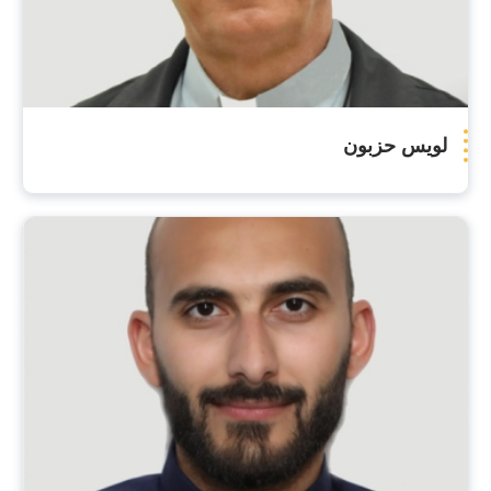
لويس حزبون