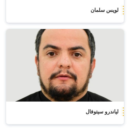
لويس سلمان
لياندرو سيتوفال