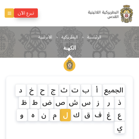
تبرع الآن
الرئيسية
البطريركية
الأبرشية
الكهنة
الجميع
أ
ب
ت
ث
ج
ح
خ
د
ذ
ر
ز
س
ش
ص
ض
ط
ظ
ع
غ
ف
ق
ك
ل
م
ن
ه
و
ي